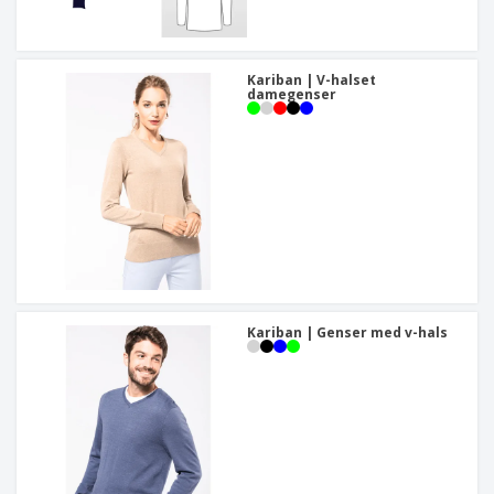
Kariban | V-halset
damegenser
Kariban | Genser med v-hals