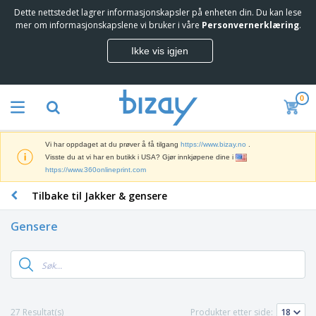
Dette nettstedet lagrer informasjonskapsler på enheten din. Du kan lese
mer om informasjonskapslene vi bruker i våre
Personvernerklæring
.
Ikke vis igjen
0
Vi har oppdaget at du prøver å få tilgang
https://www.bizay.no
.
Visste du at vi har en butikk i USA? Gjør innkjøpene dine i
https://www.360onlineprint.com
Tilbake til Jakker & gensere
Gensere
27 Resultat(s)
Produkter etter side: