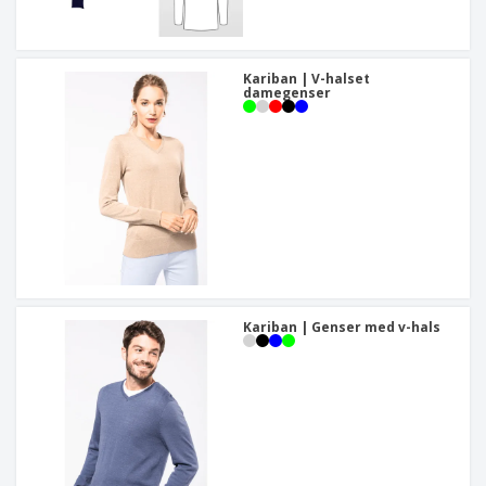
Kariban | V-halset
damegenser
Kariban | Genser med v-hals