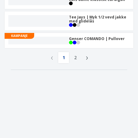
Tee Jays | Myk 1/2 vevd jakke
med glidelås
KAMPANJE
Genser COMANDO | Pullover
‹
›
1
2