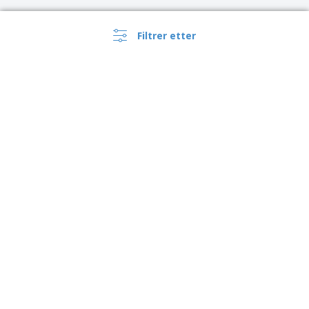
Filtrer etter
›
Norge |
NB
(kr NOK )
Whistleblower-kanalen