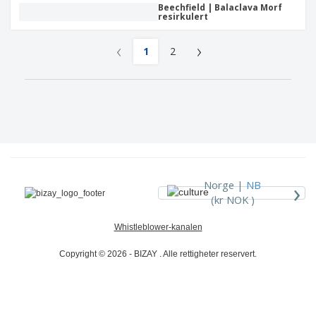
Beechfield | Balaclava Morf
resirkulert
‹
›
1
2
›
Norge |
NB
(kr NOK )
Whistleblower-kanalen
Copyright © 2026 - BIZAY . Alle rettigheter reservert.