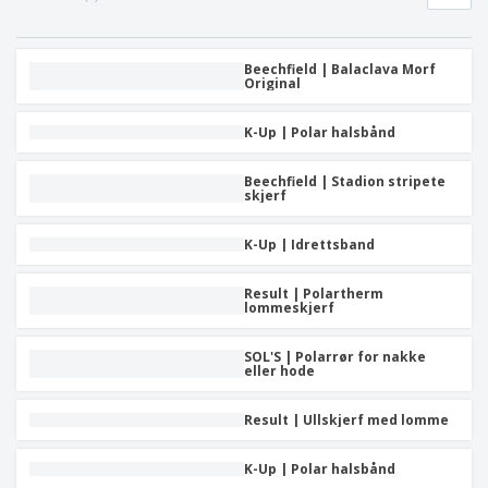
r
a
v
t
k
d
l
i
i
l
u
e
s
E
l
e
k
i
m
Beechfield | Balaclava Morf
l
d
t
Original
t
b
e
n
e
a
a
r
i
r
H
l
e
n
K-Up | Polar halsbånd
a
l
g
n
a
d
Beechfield | Stadion stripete
s
A
skjerf
l
j
l
e
e
l
e
K-Up | Idrettsband
e
t
Logg inn
p
t
/
r
Result | Polartherm
e
Registrer
lommeskjerf
o
r
d
t
u
e
SOL'S | Polarrør for nakke
Kundeservice
k
eller hode
m
t
a
e
Result | Ullskjerf med lomme
r
K-Up | Polar halsbånd