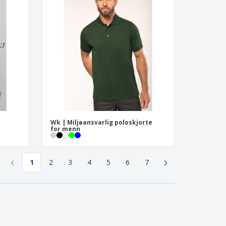
Wk | Miljøansvarlig poloskjorte
for menn
‹
›
1
2
3
4
5
6
7