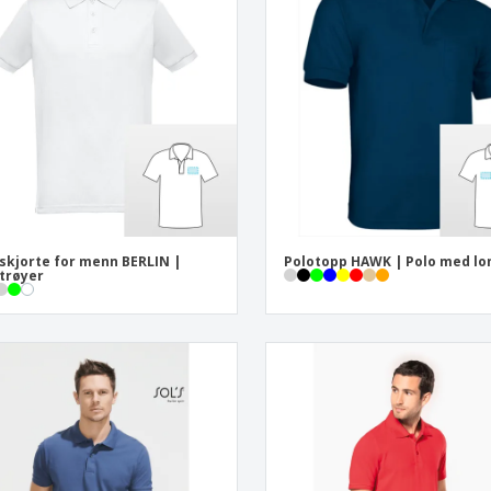
Utstillere
Medaljer
Pers
Plakater
Mat og godteri
Øko
Kofferter og sekker
Skriveretiketter
Bøke
skjorte for menn BERLIN |
Polotopp HAWK | Polo med l
trøyer