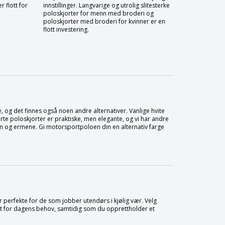
r flott for
innstillinger. Langvarige og utrolig slitesterke
poloskjorter for menn med broderi og
poloskjorter med broderi for kvinner er en
flott investering.
e, og det finnes også noen andre alternativer. Vanlige hvite
arte poloskjorter er praktiske, men elegante, og vi har andre
en og ermene. Gi motorsportpoloen din en alternativ farge
 perfekte for de som jobber utendørs i kjølig vær. Velg
est for dagens behov, samtidig som du opprettholder et