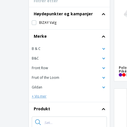
Filtrer etter
Bonuskort
T-skjorter
Høydepunkter og kampanjer
Magneter
BIZAY Valg
Vinyl-Banner
Merke
B & C
B&C
Polo
Front Row
Piké
Fruit of the Loom
Gildan
+ Vis mer
Produkt