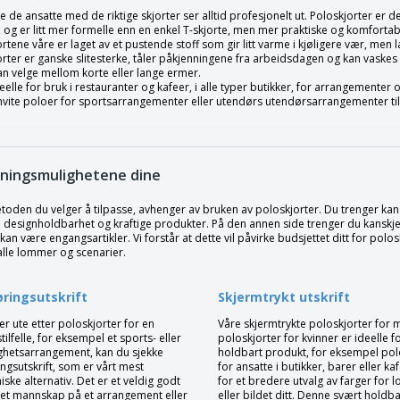
 de ansatte med de riktige skjorter ser alltid profesjonelt ut. Poloskjorter er 
, og er litt mer formelle enn en enkel T-skjorte, men mer praktiske og komforta
rtene våre er laget av et pustende stoff som gir litt varme i kjøligere vær, men 
rter er ganske slitesterke, tåler påkjenningene fra arbeidsdagen og kan vaskes 
an velge mellom korte eller lange ermer.
eelle for bruk i restauranter og kafeer, i alle typer butikker, for arrangementer 
vite poloer for sportsarrangementer eller utendørs utendørsarrangementer til s
sningsmulighetene dine
oden du velger å tilpasse, avhenger av bruken av poloskjorter. Du trenger kanskj
a designholdbarhet og kraftige produkter. På den annen side trenger du kanskje
an være engangsartikler. Vi forstår at dette vil påvirke budsjettet ditt for polo
alle lommer og scenarier.
ringsutskrift
Skjermtrykt utskrift
er ute etter poloskjorter for en
Våre skjermtrykte poloskjorter for
ilfelle, for eksempel et sports- eller
poloskjorter for kvinner er ideelle f
ghetsarrangement, kan du sjekke
holdbart produkt, for eksempel pol
ngsutskrift, som er vårt mest
for ansatte i butikker, barer eller kaf
ke alternativ. Det er et veldig godt
for et bredere utvalg av farger for 
r et mannskap på et arrangement eller
eller bildet ditt. Denne svært holdb