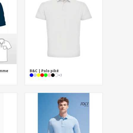
onlige gaver
logiske produkter
r og kataloger
omme
B&C | Polo piké
+
3