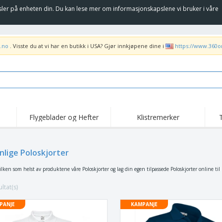
sler på enheten din. Du kan lese mer om informasjonskapslene vi bruker i våre
.no
. Visste du at vi har en butikk i USA? Gjør innkjøpene dine i
https://www.360o
Flygeblader og Hefter
Klistremerker
Høy
Trender
Nye Produkter
kam
Flagg, Seremonielle
nlige Poloskjorter
Rulleplakat
T-sk
standarder og Guider
Matserviceutstyr og
Roll-ups
Bro
ilken som helst av produktene våre Poloskjorter og lag din egen tilpassede Poloskjorter online til u
rekvisita
Hjemkjøring og
Engangsartikler
Uten
takeaway
ltat(s)
Klistremerker, vinyler
Armbåndsur
Job
og plakater
PANJE
KAMPANJE
Hettegensere
Pokaler og trofeer
Fra