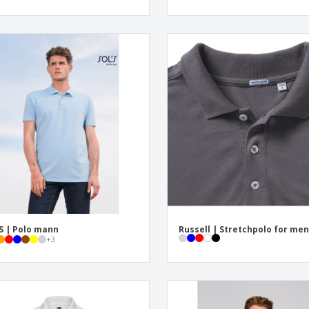
S | Polo mann
Russell | Stretchpolo for me
+
3