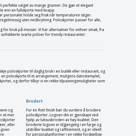
det perfekte valget av mange grunner. De gjør et elegant
ble enn en fullskjorte med knapp.
lar personalet holde seg frisk når temperaturen stiger.
regelmessig uten nedbrytning. Poloskjorter passer for alle,
og for bruk på messer. Vi har alternativer for enhver smak, fra
ofistikerte svarte poloer for trendy restauranter.
e poloskjorter til daglig bruk i en butikk eller restaurant, og
 en poloskjorte til et arrangement, muligens datostemplet,
skjorter, og derfor tilbyr vi en rekke tilpasningsmuligheter som
Brodert
 menn og
For en flott finish bør du vurdere å brodere
or et mer
poloskjorter. Logoen din er gjenskapt ved
oskjorter
hjelp av luksusbroderi av høy kvalitet. Den
eer, eller
broderte logoen er tilgjengelig i en farge og
logoen
utstråler kvalitet og raffinement, og er ideell
are
for personaluniformer i en rekke forskjellige