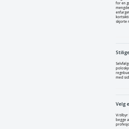
med prestekrage
for en 
mengden
Kariban | Kortermet piképoloskjorte for
enfarget
kvinner
kortsikt
skjorte 
Kariban | Kortermet piképoloskjorte for
menn
Kariban | Kortermet pikéstrikket
poloskjorte
Kariban | Kortermet poloskjorte
Stili
Kariban | Kortermet supima poloskjorte
Selvfølg
for menn
poloskjo
regnbue
Kariban | Langermet dame polo jersey
med sid
Kariban | Langermet dame poloskjorte
Kariban | Langermet piké-poloskjorte for
menn
Velg 
Kariban | Langermet piképoloskjorte for
kvinner
Vi tilby
Kariban | Langermet poloskjorte
begge al
profesjo
Kariban | Langermet polotrøye for menn