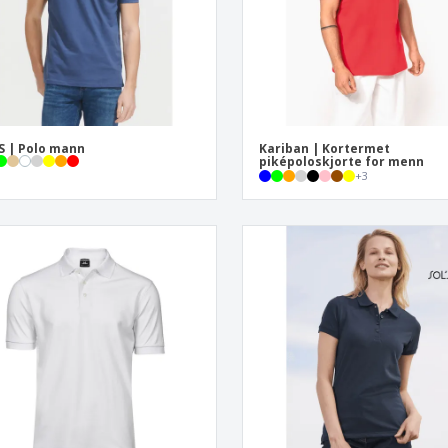
S | Polo mann
Kariban | Kortermet
piképoloskjorte for menn
+
3