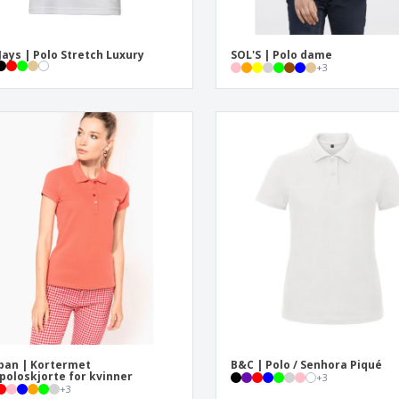
Jays | Polo Stretch Luxury
SOL'S | Polo dame
+
3
ban | Kortermet
B&C | Polo / Senhora Piqué
poloskjorte for kvinner
+
3
+
3