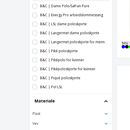
B&C | Dame Polo/Safran Pure
B&C | Energy Pro arbeidslommestang
B&C | LSL dame poloskjorte
B&C | Langermet dame poloskjorte
B&C | Langermet poloskjorte for menn
SOL'
B&C | Piké poloskjorte
B&C | Piképolo for kvinner
B&C | Piképoloskjorte for kvinner
B&C | Piqué poloskjorte
B&C | Pol LSL
B&C | Polo / Senhora Piqué
Materiale
B&C | Polo Heavymill Piqué
Plast
B&C | Polo Safran Piqué
B&C | Polo bio dame
Vev