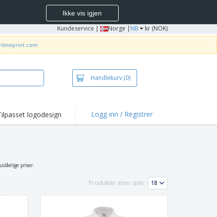
Ikke vis igjen
Kundeservice
|
Norge |
NB
kr (NOK)
nlineprint.com
Handlekurv
(0)
Logg inn / Registrer
Tilpasset logodesign
depunkter og
panjer
jorter og poloer
deri
slåelige priser.
dørsaktiviteter
Produkter etter side:
be hjemmefra
ktbokser