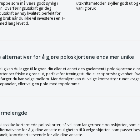
gruppe som må være godt synlig i
utskriftsmetoden skyller godt ut og e
. Overføringsutskrift gir deg
vanlig bruk.
 utskrift av høy kvalitet, perfekt for
ig bruk når du ikke vil investere i en T-
med lang levetid.
ge alternativer for å gjøre poloskjortene enda mer unike
elig kan du legge til logoen din eller et annet designelement i poloskjortene din
rter ser friske og rene ut, perfekt for treningsstudio eller sportsbegivenhet. Sv
farger du kan velge mellom. Mer detaljert kan du velge kontrastrør rundt krag
epaneler, eller velg en polo med topplomme.
ermelengde
r klassiske kortermede poloskjorter, så vel som langermede poloskjorter, som er
ternativene for å gi dine ansatte muligheten til å velge skjorten som passer b
nelt, koordinert utseende for alle dine ansatte.