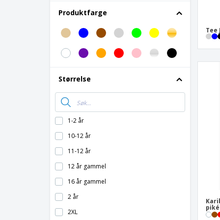
B&C | Polo bio mann
Produktfarge
B&C | Polo dame langermet
Tee 
B&C | Polo inspirerer mannen
B&C | Polo langermet
B&C | Polo piké
Størrelse
B&C | Polo safran lomme
B&C | Polo tungmølle
B&C | Polo/Lady Inspire
1-2 år
B&C | Polo/mann Inspire
10-12 år
B&C | Profesjonell lommearbeidspolo
11-12 år
B&C | Safran pure poloskjorte for kvinner
12 år gammel
Barclex teknisk stang
16 år gammel
Bartel farge poloskjorte
2 år
Ermeløs polo til dame
Kari
piké
2XL
Front Row | Stripete polo jersey