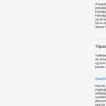
Henbury | Coolplus langermet
poloskjorte
Å matche
inntrykk
Henbury | Coolplus poloskjorte for
Poloskjo
kvinner
Poloskjo
og du k
Henbury | Coolplus poloskjorte for menn
De er id
skarpe h
Henbury | Kul pluss kontrast poloskjorte
for menn
Kariban | BROOKE kortermet
damepoloskjorte
Tilpa
Kariban | Bio180 piké-poloskjorte for
Trykkmet
menn
du vil h
og som k
Kariban | Bio180 piképoloskjorte for
passer 
kvinner
Kariban | FLAG tofarget piképoloskjorte
Overfø
Kariban | Kortermet dame polo jersey
Hvis du 
Kariban | Kortermet dame poloskjorte
engangst
veldedi
Kariban | Kortermet herre polo jersey
overføri
økonomis
Kariban | Kortermet herrepoloskjorte
valg fo