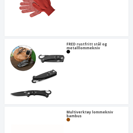
FRED rustfritt stål og
metalllommekniv
Multiverktøy lommekniv
bambus