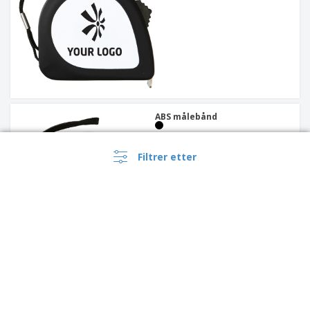
ABS målebånd
Filtrer etter
Barberhøvel med karabinkrok
i metall og rustfritt stål |
Bryterblad med karabinkrok