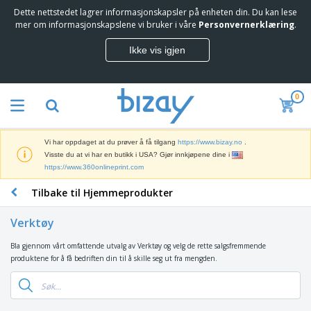
Dette nettstedet lagrer informasjonskapsler på enheten din. Du kan lese
T
mer om informasjonskapslene vi bruker i våre
Personvernerklæring
.
o
p
Ikke vis igjen
p
M
s
a
e
r
l
0
k
g
M
e
e
a
d
r
r
s
e
Vi har oppdaget at du prøver å få tilgang
https://www.bizay.no
.
k
f
S
Visste du at vi har en butikk i USA? Gjør innkjøpene dine i
e
ø
k
https://www.360onlineprint.com
d
r
j
s
i
Tilbake til Hjemmeprodukter
e
f
n
K
r
ø
g
o
m
r
Verktøy
s
n
e
i
m
t
r
n
Bla gjennom vårt omfattende utvalg av Verktøy og velg de rette salgsfremmende
S
a
o
o
g
produktene for å få bedriften din til å skille seg ut fra mengden.
e
t
r
g
s
k
e
r
U
p
k
r
e
t
B
r
e
i
k
s
e
o