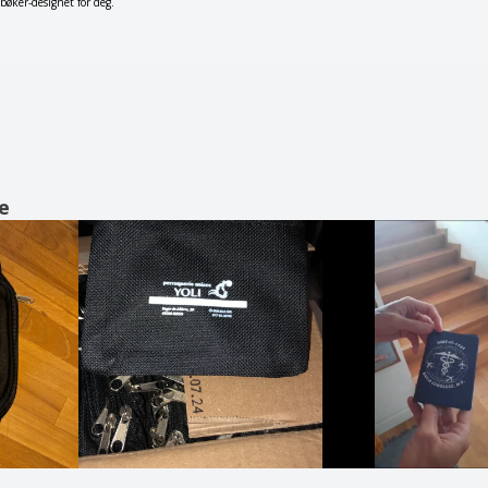
øker-designet for deg.
e