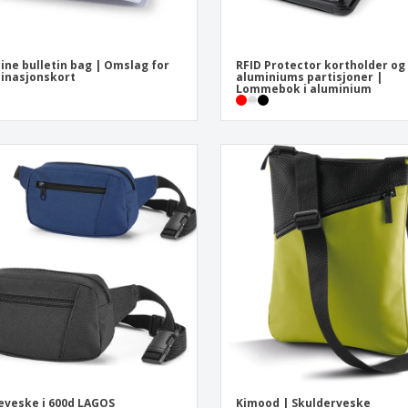
ine bulletin bag | Omslag for
RFID Protector kortholder og
inasjonskort
aluminiums partisjoner |
Lommebok i aluminium
eveske i 600d LAGOS
Kimood | Skulderveske