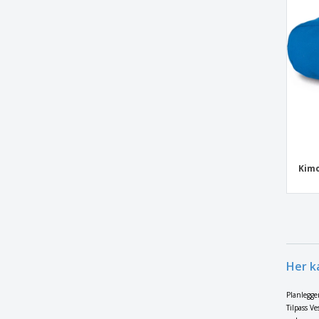
LAHORE skulderveske
Laptopveske i mikrofiber
Liten nappapose
Liten polyester veske
Liten veske i polyester
Lommebok Med Myntpung
Lommebok i aluminium
Kimo
Lommebok i silikon
Midjeveske
Minibag alt i nappa med tnt fôr
Minibag alt i polyesterstoff med tnt fôr
Munnbindpose
Her k
Myntpung med to lommer og
polyesterglidelås
Planlegge
Tilpass V
Myntveske i kork