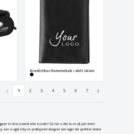
Kredittkortlommebok i delt skinn
‹
›
1
2
3
4
5
6
7
r til dine ansatte eller kunder? Da har vi det du er på jakt etter!
 kan vi også tilby en profesjonell designer som lager det perfekte Vesker