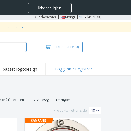
Ikke vis igjen
Kundeservice
|
Norge |
NB
kr (NOK)
nlineprint.com
Handlekurv
(0)
Logg inn / Registrer
Tilpasset logodesign
depunkter og
panjer
jorter og poloer
deri
r å få bedriften din til å skille seg ut fra mengden.
dørsaktiviteter
Produkter etter side:
be hjemmefra
KAMPANJE
ktbokser