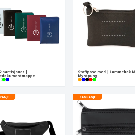
Utstillere
Medaljer
Pers
Plakater
Mat og godteri
Øko
Kofferter og sekker
Skriveretiketter
Bøke
2 partisjoner |
Stoffpose med | Lommebok 
sedokumentmappe
Myntpung
PANJE
KAMPANJE