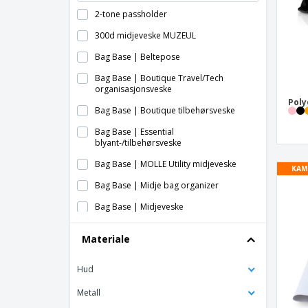
2-tone passholder
300d midjeveske MUZEUL
Bag Base | Beltepose
Bag Base | Boutique Travel/Tech
organisasjonsveske
Poly
Bag Base | Boutique tilbehørsveske
Bag Base | Essential
blyant-/tilbehørsveske
Bag Base | MOLLE Utility midjeveske
KAM
Bag Base | Midje bag organizer
Bag Base | Midjeveske
Bag Base | Midjeveske i militær stil
Materiale
Bag Base | Midjeveske med organizer
Hud
Bag Base | Minietui for boutique-tilbehør
Bag Base | Modulr Bag 1 Liter Multipocket
Metall