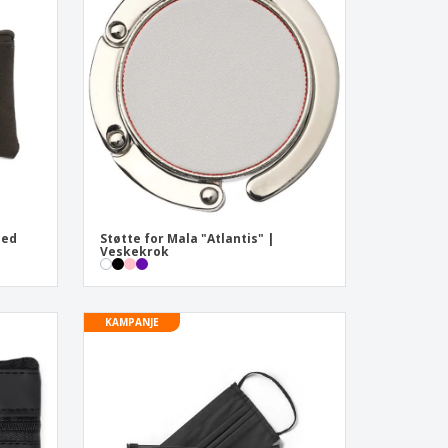
onlige gaver
logiske produkter
r og kataloger
Med
Støtte for Mala "Atlantis" |
Veskekrok
KAMPANJE