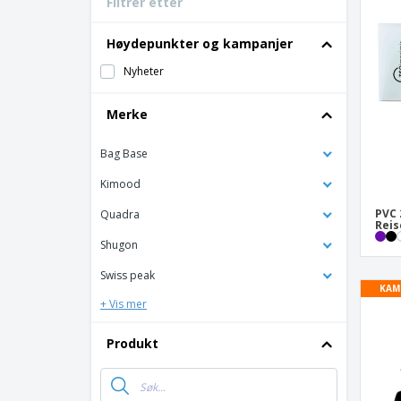
Filtrer etter
Bonuskort
T-skjorter
Høydepunkter og kampanjer
Magneter
Nyheter
Vinyl-Banner
Merke
Bag Base
Kimood
PVC 
Quadra
Rei
Shugon
Swiss peak
KAM
+ Vis mer
Produkt