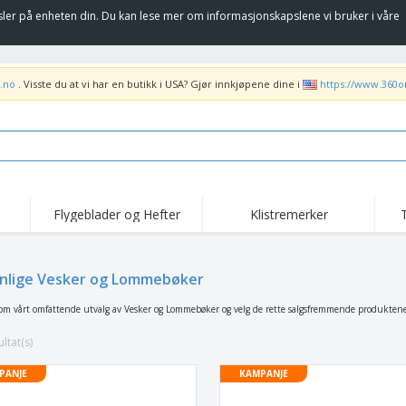
sler på enheten din. Du kan lese mer om informasjonskapslene vi bruker i våre
.no
. Visste du at vi har en butikk i USA? Gjør innkjøpene dine i
https://www.360o
Flygeblader og Hefter
Klistremerker
Høy
Trender
Nye Produkter
kam
Flagg, Seremonielle
nlige Vesker og Lommebøker
Rulleplakat
T-sk
standarder og Guider
Matserviceutstyr og
Roll-ups
Bro
om vårt omfattende utvalg av Vesker og Lommebøker og velg de rette salgsfremmende produktene fo
rekvisita
Hjemkjøring og
Engangsartikler
Uten
takeaway
ltat(s)
Klistremerker, vinyler
Armbåndsur
Job
og plakater
PANJE
KAMPANJE
Hettegensere
Pokaler og trofeer
Fra