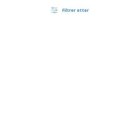
Filtrer etter
Mini rustfritt stål melke
bokser | 145 ml
›
Norge |
NB
Hvit Porselen Mini Meierier
(kr NOK )
Whistleblower-kanalen