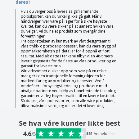
deres?
Hvis du velger oss å levere salgsfremmende
poloskjorter, kan du virkelig ikke gå galt. Når vi
håndvelger hver vare på lager for å sikre høyeste
kvalitet, kan du være sikker på at uansett hvilken vare
du velger, vil du ha et produkt som overgår dine
forventninger.
Fra opprettelsen av kunstverk av vårt designteam til
våre trykk- og broderiprosesser, kan du være trygg på
oppmerksomheten på detaljer for å oppnå et flott
resultat. Med alt dette i tankene tilbyr vi en 48-timers
leveringstjeneste for de fleste av våre produkter og en
garanti for laveste pris.
Vår virksomhet dukket opp som svar på en rekke
mangler i den tradisjonelle forsyningskjeden for
markedsføring av produkter og tjenester. Ved å
omdefinere forsyningskjeden og produsere med
utvalgte partnere ved hjelp av banebrytende teknologi,
garanterer vi deg høyere kvalitet til en lavere kostnad.
Så du ser, våre poloskjorter, som alle våre produkter,
tilbyr maksimal verdi, og det er det vi lover deg.
Se hva våre kunder likte best
4.6
/5
551
Anmeldelser