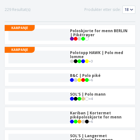
229 Resultat(s)
Produkter etter side:
KAMPANJE
Poloskjorte for menn BERLIN
| Pikétrøyer
KAMPANJE
Polotopp HAWK | Polo med
lomme
+
3
B&C | Polo piké
+
6
SOL'S | Polo mann
+
4
Kariban | Kortermet
piképoloskjorte for menn
+
6
SOL'S | Langermet
poloskjorte for menn