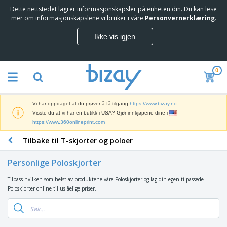
Dette nettstedet lagrer informasjonskapsler på enheten din. Du kan lese
mer om informasjonskapslene vi bruker i våre
Personvernerklæring
.
Ikke vis igjen
0
Vi har oppdaget at du prøver å få tilgang
https://www.bizay.no
.
Visste du at vi har en butikk i USA? Gjør innkjøpene dine i
https://www.360onlineprint.com
Tilbake til T-skjorter og poloer
Personlige Poloskjorter
Tilpass hvilken som helst av produktene våre Poloskjorter og lag din egen tilpassede
Poloskjorter online til uslåelige priser.