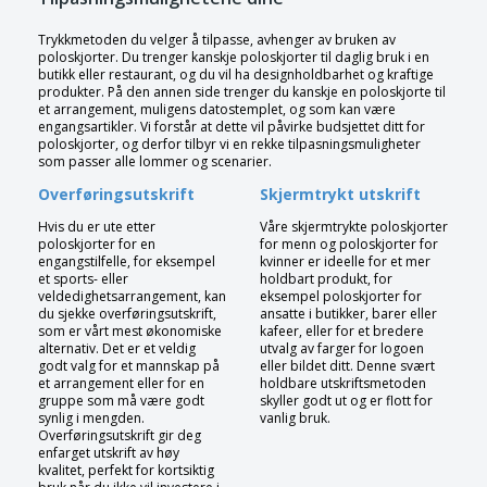
Trykkmetoden du velger å tilpasse, avhenger av bruken av
poloskjorter. Du trenger kanskje poloskjorter til daglig bruk i en
butikk eller restaurant, og du vil ha designholdbarhet og kraftige
produkter. På den annen side trenger du kanskje en poloskjorte til
et arrangement, muligens datostemplet, og som kan være
engangsartikler. Vi forstår at dette vil påvirke budsjettet ditt for
poloskjorter, og derfor tilbyr vi en rekke tilpasningsmuligheter
som passer alle lommer og scenarier.
Overføringsutskrift
Skjermtrykt utskrift
Hvis du er ute etter
Våre skjermtrykte poloskjorter
poloskjorter for en
for menn og poloskjorter for
engangstilfelle, for eksempel
kvinner er ideelle for et mer
et sports- eller
holdbart produkt, for
veldedighetsarrangement, kan
eksempel poloskjorter for
du sjekke overføringsutskrift,
ansatte i butikker, barer eller
som er vårt mest økonomiske
kafeer, eller for et bredere
alternativ. Det er et veldig
utvalg av farger for logoen
godt valg for et mannskap på
eller bildet ditt. Denne svært
et arrangement eller for en
holdbare utskriftsmetoden
gruppe som må være godt
skyller godt ut og er flott for
synlig i mengden.
vanlig bruk.
Overføringsutskrift gir deg
enfarget utskrift av høy
kvalitet, perfekt for kortsiktig