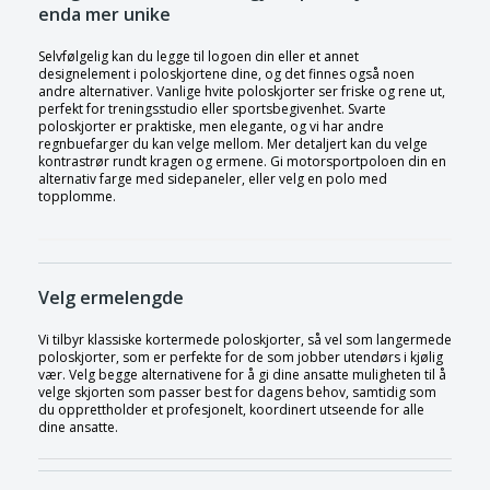
enda mer unike
Selvfølgelig kan du legge til logoen din eller et annet
designelement i poloskjortene dine, og det finnes også noen
andre alternativer. Vanlige hvite poloskjorter ser friske og rene ut,
perfekt for treningsstudio eller sportsbegivenhet. Svarte
poloskjorter er praktiske, men elegante, og vi har andre
regnbuefarger du kan velge mellom. Mer detaljert kan du velge
kontrastrør rundt kragen og ermene. Gi motorsportpoloen din en
alternativ farge med sidepaneler, eller velg en polo med
topplomme.
Velg ermelengde
Vi tilbyr klassiske kortermede poloskjorter, så vel som langermede
poloskjorter, som er perfekte for de som jobber utendørs i kjølig
vær. Velg begge alternativene for å gi dine ansatte muligheten til å
velge skjorten som passer best for dagens behov, samtidig som
du opprettholder et profesjonelt, koordinert utseende for alle
dine ansatte.