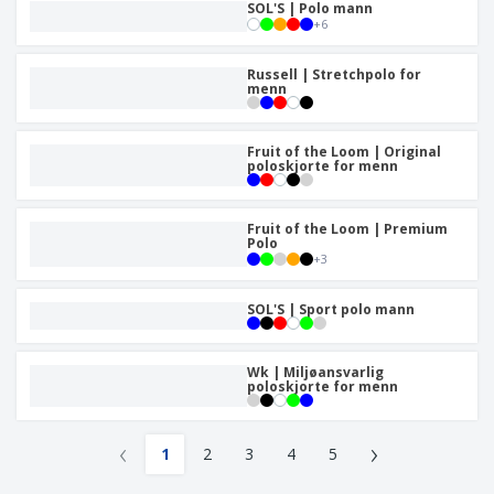
SOL'S | Polo mann
+
6
Russell | Stretchpolo for
menn
Fruit of the Loom | Original
poloskjorte for menn
Fruit of the Loom | Premium
Polo
+
3
SOL'S | Sport polo mann
Wk | Miljøansvarlig
poloskjorte for menn
‹
›
1
2
3
4
5