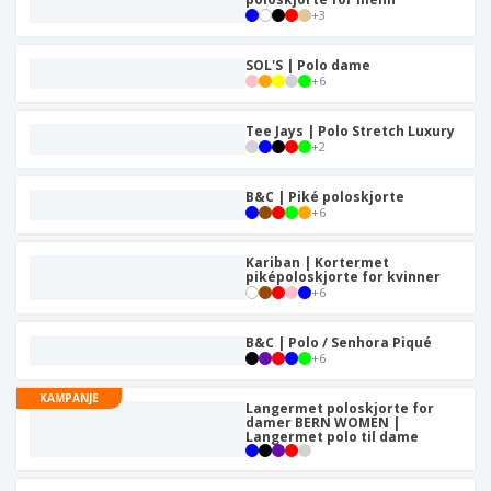
+
3
SOL'S | Polo dame
+
6
Tee Jays | Polo Stretch Luxury
+
2
B&C | Piké poloskjorte
+
6
Kariban | Kortermet
piképoloskjorte for kvinner
+
6
B&C | Polo / Senhora Piqué
+
6
KAMPANJE
Langermet poloskjorte for
damer BERN WOMEN |
Langermet polo til dame