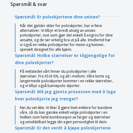
Spørsmål & svar
Spørsmål: Er poloskjortene dine unisex?
Når det gjelder stiler for poloskjorter, har vi flere
alternativer. Vi tilbyr et bredt utvalg av unisex
poloskjorter, noe som gjør det enkelt å engros for dine
ansatte, og de ser virkelig bra ut på alle. Imidlertid har
vi også en rekke poloskjorter for menn og kvinner,
spesielt designet for alle kjønn.
Spørsmål: Hvilke størrelser er tilgjengelige for
dine poloskjorter?
På nettstedet vårt finner du poloskjorter i alle
størrelser. Fra XS til XXL og alt i mellom. Våre korte og
langermede poloskjorter kommer i en rekke størrelser,
og vi tilbyr også barnepolo skjorter.
Spørsmål: Må jeg gjenta prosessen med å lage
hver poloskjorte jeg trenger?
Nei du vet ikke. Vi liker å gjøre livet enklere for kundene
våre, så du kan ganske enkelt velge poloskjorter i en
hvilken som helst kombinasjon av farger og størrelser
og umiddelbart legge din egen personlighet til dem.
Spørsmål: Er det verdt å kjøpe poloskjortene