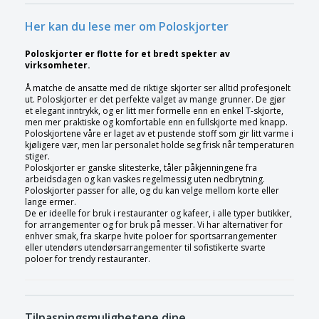
Her kan du lese mer om Poloskjorter
Poloskjorter er flotte for et bredt spekter av
virksomheter.
Å matche de ansatte med de riktige skjorter ser alltid profesjonelt
ut. Poloskjorter er det perfekte valget av mange grunner. De gjør
et elegant inntrykk, og er litt mer formelle enn en enkel T-skjorte,
men mer praktiske og komfortable enn en fullskjorte med knapp.
Poloskjortene våre er laget av et pustende stoff som gir litt varme i
kjøligere vær, men lar personalet holde seg frisk når temperaturen
stiger.
Poloskjorter er ganske slitesterke, tåler påkjenningene fra
arbeidsdagen og kan vaskes regelmessig uten nedbrytning.
Poloskjorter passer for alle, og du kan velge mellom korte eller
lange ermer.
De er ideelle for bruk i restauranter og kafeer, i alle typer butikker,
for arrangementer og for bruk på messer. Vi har alternativer for
enhver smak, fra skarpe hvite poloer for sportsarrangementer
eller utendørs utendørsarrangementer til sofistikerte svarte
poloer for trendy restauranter.
Tilpasningsmulighetene dine