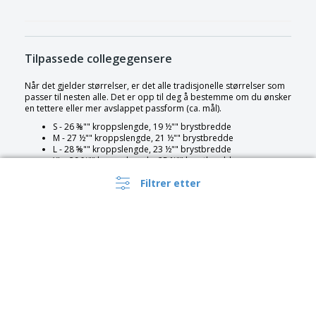
Tilpassede collegegensere
Når det gjelder størrelser, er det alle tradisjonelle størrelser som
passer til nesten alle. Det er opp til deg å bestemme om du ønsker
en tettere eller mer avslappet passform (ca. mål).
S - 26 ⅜"" kroppslengde, 19 ½"" brystbredde
M - 27 ½"" kroppslengde, 21 ½"" brystbredde
L - 28 ⅝"" kroppslengde, 23 ½"" brystbredde
XL - 29 ¾"" kroppslengde, 25 ½"" brystbredde
2XL - 30 ⅞"" kroppslengde, 27 ½"" brystbredde
Filtrer etter
For å finne den beste størrelsen på collegegenseren for deg, bør
du måle en passende skjorte eller genser du allerede eier, og
deretter sammenligne bredden med størrelseskartet. Legg ganske
enkelt plagget flatt og mål langs sømmen rett under der ermene
møter kroppen på plagget.
Type tilpasning