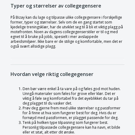
Typer og størrelser av collegegensere
På Bizay kan du lage og tilpasse ulike collegegensere i forskjellige
former, typer og størrelser. Selv om de en gang startet som
kjedelige treningsklær, har de utviklet seg til å bli et viktig plagg på
motefronten. Noen av dagens collegegenserstiler er til og med
egnet til å bruke på jobb, spesielt i mer avslappede
arbeidsmiljøer. Ikke bare er de stilige og komfortable, men det er
også svært allsidige plagg.
Hvordan velge riktig collegegenser
Den bør være enkel å ta vare på og føles god mot huden.
Unngå materialer som føles for grove eller klør. Det er
viktig å føle seg komfortabel fra det øyeblikket du tar på
deg plagget til du vasker det.
Prøv deg gjerne frem med ulike størrelser og passformer
for å finne ut hva som fungerer best for deg. Hvis du er
fornøyd med passformen, er plagget passende for deg.
Tenk på hvilken type tilpasning som fungerer best.
Personlig tilpassede collegegensere kan ha navn, et bilde
eller et sitat, alt etter dit ønske.