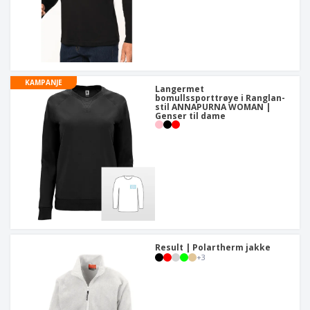
KAMPANJE
Langermet
bomullssporttrøye i Ranglan-
stil ANNAPURNA WOMAN |
Genser til dame
Result | Polartherm jakke
+
3