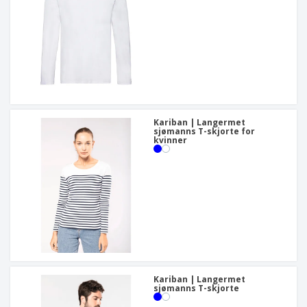
Kariban | Langermet
sjømanns T-skjorte for
kvinner
Kariban | Langermet
sjømanns T-skjorte