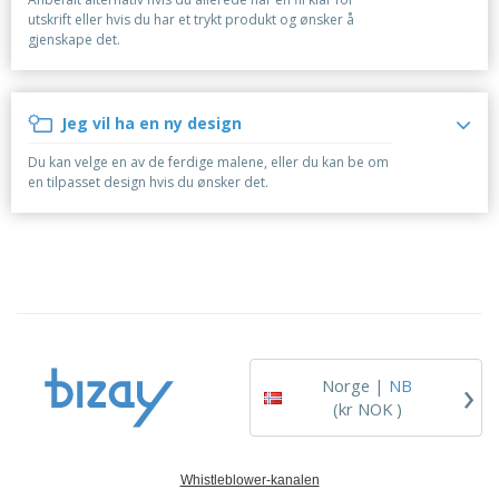
r
a
v
t
k
d
utskrift eller hvis du har et trykt produkt og ønsker å
l
i
i
l
u
gjenskape det.
e
s
E
l
e
k
i
m
l
d
t
t
b
e
n
e
a
a
r
i
r
Jeg vil ha en ny design
H
l
e
n
a
l
g
Du kan velge en av de ferdige malene, eller du kan be om
n
a
en tilpasset design hvis du ønsker det.
d
s
A
l
j
l
e
e
l
e
e
t
Logg inn
p
t
/
r
e
Registrer
o
r
d
t
u
e
Kundeservice
›
k
m
Norge |
NB
t
a
(kr NOK )
e
r
Whistleblower-kanalen