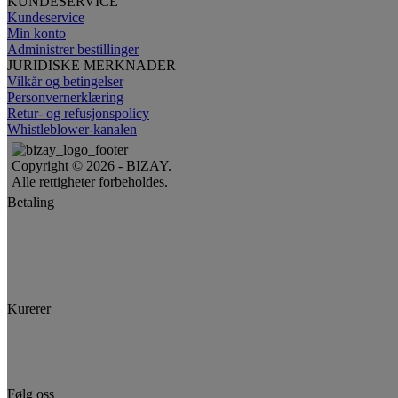
KUNDESERVICE
Kundeservice
Min konto
Administrer bestillinger
JURIDISKE MERKNADER
Vilkår og betingelser
Personvernerklæring
Retur- og refusjonspolicy
Whistleblower-kanalen
Copyright © 2026 - BIZAY.
Alle rettigheter forbeholdes.
Betaling
Kurerer
Følg oss