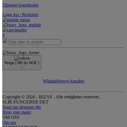
Tilpasset logodesign
Logg inn / Registrer
0
Norge |
NB
(kr NOK )
›
Whistleblower-kanalen
Copyright © 2026 - BIZAY . Alle rettigheter reservert.
SLIK FUNGERER DET
Send inn designet ditt
Bruk våre maler
OM OSS
Om oss