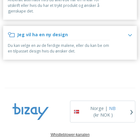
r
a
v
t
k
d
utskrift eller hvis du har et trykt produkt og ønsker å
l
i
i
l
u
gjenskape det.
e
s
E
l
e
k
i
m
l
d
t
t
b
e
n
e
a
a
r
i
r
Jeg vil ha en ny design
H
l
e
n
a
l
g
Du kan velge en av de ferdige malene, eller du kan be om
n
a
en tilpasset design hvis du ønsker det.
d
s
A
l
j
l
e
e
l
e
e
t
Logg inn
p
t
/
r
e
Registrer
o
r
d
t
u
e
Kundeservice
›
k
m
Norge |
NB
t
a
(kr NOK )
e
r
Whistleblower-kanalen