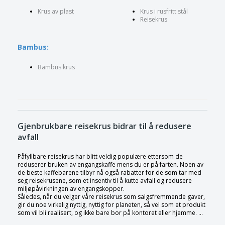
Krus av plast
Krus i rusfritt stål
Reisekrus
Bambus:
Bambus krus
Gjenbrukbare reisekrus bidrar til å redusere
avfall
Påfyllbare reisekrus har blitt veldig populære ettersom de
reduserer bruken av engangskaffe mens du er på farten. Noen av
de beste kaffebarene tilbyr nå også rabatter for de som tar med
seg reisekrusene, som et insentiv til å kutte avfall og redusere
miljøpåvirkningen av engangskopper.
Således, når du velger våre reisekrus som salgsfremmende gaver,
gir du noe virkelig nyttig, nyttig for planeten, så vel som et produkt
som vil bli realisert, og ikke bare bor på kontoret eller hjemme. ...