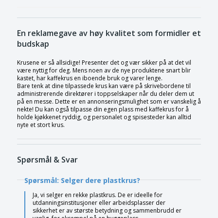
En reklamegave av høy kvalitet som formidler et
budskap
Krusene er så allsidige! Presenter det og vær sikker på at det vil
være nyttig for deg. Mens noen av de nye produktene snart blir
kastet, har kaffekrus en iboende bruk og varer lenge.
Bare tenk at dine tilpassede krus kan være på skrivebordene til
administrerende direktører i toppselskaper når du deler dem ut
på en messe. Dette er en annonseringsmulighet som er vanskelig å
nekte! Du kan også tilpasse din egen plass med kaffekrus for å
holde kjøkkenet ryddig, og personalet og spisesteder kan alltid
nyte et stort krus.
Spørsmål & Svar
Spørsmål: Selger dere plastkrus?
Ja, vi selger en rekke plastkrus. De er ideelle for
utdanningsinstitusjoner eller arbeidsplasser der
sikkerhet er av største betydning og sammenbrudd er