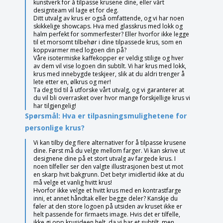
kunstverk for å tilpasse krusene dine, eller vårt
designteam vil lage et for deg.
Ditt utvalg av krus er også omfattende, og vi har noen
skikkelige showcaps. Hva med glasskrus med lokk og
halm perfekt for sommerfester? Eller hvorfor ikke legge
til et morsomt tilbehør i dine tilpassede krus, som en
koppvarmer med logoen din på?
Våre isotermiske kaffekopper er veldig stilige og hver
av dem vil vise logoen din subtilt. Vi har krus med lokk,
krus med innebygde teskjeer, slik at du aldri trenger å
lete etter en, ølkrus og mer!
Ta deg tid til å utforske vårt utvalg, og vi garanterer at
du vil bli overrasket over hvor mange forskjellige krus vi
har tilgjengelig!
Spørsmål: Hva er tilpasningsmulighetene for
personlige krus?
Vi kan tilby deg flere alternativer for å tilpasse krusene
dine. Først må du velge mellom farger. Vi kan skrive ut
designene dine på et stort utvalg av fargede krus. I
noen tilfeller ser den valgte illustrasjonen best ut mot
en skarp hvit bakgrunn. Det betyr imidlertid ikke at du
må velge et vanlig hvitt krus!
Hvorfor ikke velge et hvitt krus med en kontrastfarge
inni, et annet håndtak eller begge deler? Kanskje du
føler at den store logoen på utsiden av kruset ikke er
helt passende for firmaets image. Hvis det er tilfelle,
ikke gi opp krusideen helt, da vi har et subtilt, men