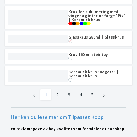
Krus for sublimering med
vinger og interiør farge "Pix"
| Keramisk krus
Glasskrus 280ml | Glasskrus
Krus 160 ml steintøy
Keramisk krus "Bogota" |
Keramisk krus
‹
›
1
2
3
4
5
Her kan du lese mer om Tilpasset Kopp
En reklamegave av høy kvalitet som formidler et budskap