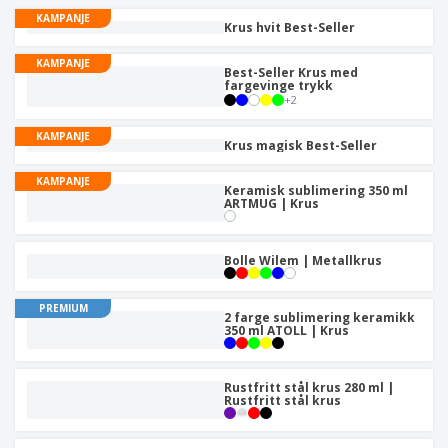
r
a
v
t
k
d
KAMPANJE
l
i
i
Krus hvit Best-Seller
l
u
e
s
E
l
e
k
i
m
l
KAMPANJE
d
t
Best-Seller Krus med
t
b
e
n
fargevinge trykk
e
a
a
r
+
2
i
r
H
l
e
n
a
l
KAMPANJE
g
Krus magisk Best-Seller
n
a
d
s
A
KAMPANJE
l
j
Keramisk sublimering 350 ml
l
e
ARTMUG | Krus
e
l
e
e
t
Logg inn
p
t
Bolle Wilem | Metallkrus
/
r
e
Registrer
o
r
d
t
PREMIUM
2 farge sublimering keramikk
u
e
Kundeservice
350 ml ATOLL | Krus
k
m
t
a
e
Rustfritt stål krus 280 ml |
r
Rustfritt stål krus