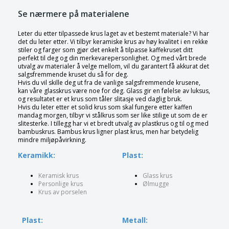
Se nærmere på materialene
Leter du etter tilpassede krus laget av et bestemt materiale? Vi har
det du leter etter. Vi tilbyr keramiske krus av høy kvalitet i en rekke
stiler og farger som gjør det enkelt å tilpasse kaffekruset ditt
perfekt til deg og din merkevarepersonlighet. Og med vårt brede
utvalg av materialer å velge mellom, vil du garantert få akkurat det
salgsfremmende kruset du så for deg.
Hvis du vil skille deg ut fra de vanlige salgsfremmende krusene,
kan våre glasskrus være noe for deg. Glass gir en følelse av luksus,
og resultatet er et krus som tåler slitasje ved daglig bruk.
Hvis du leter etter et solid krus som skal fungere etter kaffen
mandag morgen, tilbyr vi stålkrus som ser like stilige ut som de er
slitesterke. I tillegg har vi et bredt utvalg av plastkrus og til og med
bambuskrus. Bambus krus ligner plast krus, men har betydelig
mindre miljøpåvirkning.
Keramikk:
Plast:
Keramisk krus
Glass krus
Personlige krus
Ølmugge
Krus av porselen
Plast:
Metall: