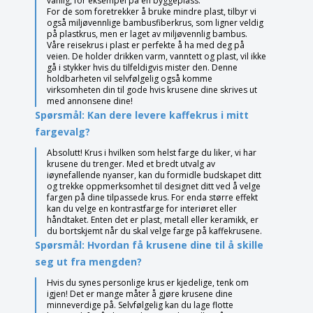
vanlig, for eksempel på en byggeplass.
For de som foretrekker å bruke mindre plast, tilbyr vi
også miljøvennlige bambusfiberkrus, som ligner veldig
på plastkrus, men er laget av miljøvennlig bambus.
Våre reisekrus i plast er perfekte å ha med deg på
veien. De holder drikken varm, vanntett og plast, vil ikke
gå i stykker hvis du tilfeldigvis mister den. Denne
holdbarheten vil selvfølgelig også komme
virksomheten din til gode hvis krusene dine skrives ut
med annonsene dine!
Spørsmål: Kan dere levere kaffekrus i mitt
fargevalg?
Absolutt! Krus i hvilken som helst farge du liker, vi har
krusene du trenger. Med et bredt utvalg av
iøynefallende nyanser, kan du formidle budskapet ditt
og trekke oppmerksomhet til designet ditt ved å velge
fargen på dine tilpassede krus. For enda større effekt
kan du velge en kontrastfarge for interiøret eller
håndtaket. Enten det er plast, metall eller keramikk, er
du bortskjemt når du skal velge farge på kaffekrusene.
Spørsmål: Hvordan få krusene dine til å skille
seg ut fra mengden?
Hvis du synes personlige krus er kjedelige, tenk om
igjen! Det er mange måter å gjøre krusene dine
minneverdige på. Selvfølgelig kan du lage flotte