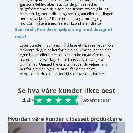
ganske effektivt alternativ for deg. Hva med et
salgsfremmende krus som ser ut som et vanlig krus til
du er ferdig med drikken og ser logoen eller meldingen
nederst på kruset? Dette er en uforglemmelig og
morsom måte å annonsere virksomheten din på!
Spørsmål: Kan dere hjelpe meg med designet
mitt?
Leter du etter inspirasjon til å lage et tilpasset krus? Ikke
bekymre deg, vi er her for å hjelpe. Vi kan tilpasse dine
egne bilder eller ideer, du kan bruke en av våre mange
maler, eller vi kan lage flotte kunstverk for deg fra
bunnen av. Uansett hvilke alternativer du velger, er vi
her for å hjelpe og sikre at du får de perfekte
produktene du og din bedrift stolt kan distribuere.
Se hva våre kunder likte best
4.4
/5
395
Anmeldelser
Hvordan våre kunder tilpasset produktene