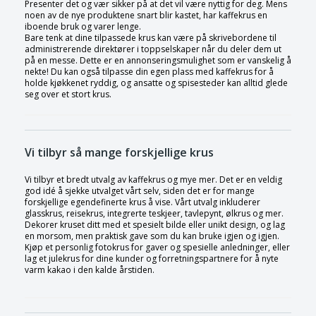
Presenter det og vær sikker på at det vil være nyttig for deg. Mens
noen av de nye produktene snart blir kastet, har kaffekrus en
iboende bruk og varer lenge.
Bare tenk at dine tilpassede krus kan være på skrivebordene til
administrerende direktører i toppselskaper når du deler dem ut
på en messe. Dette er en annonseringsmulighet som er vanskelig å
nekte! Du kan også tilpasse din egen plass med kaffekrus for å
holde kjøkkenet ryddig, og ansatte og spisesteder kan alltid glede
seg over et stort krus.
Vi tilbyr så mange forskjellige krus
Vi tilbyr et bredt utvalg av kaffekrus og mye mer. Det er en veldig
god idé å sjekke utvalget vårt selv, siden det er for mange
forskjellige egendefinerte krus å vise. Vårt utvalg inkluderer
glasskrus, reisekrus, integrerte teskjeer, tavlepynt, ølkrus og mer.
Dekorer kruset ditt med et spesielt bilde eller unikt design, og lag
en morsom, men praktisk gave som du kan bruke igjen og igjen.
Kjøp et personlig fotokrus for gaver og spesielle anledninger, eller
lag et julekrus for dine kunder og forretningspartnere for å nyte
varm kakao i den kalde årstiden.