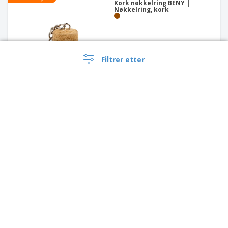
Kork nøkkelring BENY |
Nøkkelring, kork
Filtrer etter
snor
+
2
›
Norge |
NB
(kr NOK )