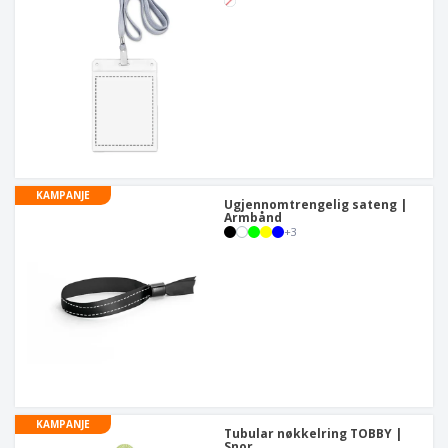
KAMPANJE
Ugjennomtrengelig sateng |
Armbånd
+
3
KAMPANJE
Tubular nøkkelring TOBBY |
Snor