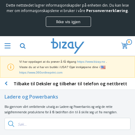
Dette nettstedet lagrer informasjonskapsler på enheten din. Du kan lese
T
mer om informasjonskapslene vi bruker i våre
Personvernerklæring
.
o
p
Ikke vis igjen
p
M
s
a
e
r
l
0
k
g
M
e
e
a
d
r
r
s
e
Vi har oppdaget at du prøver å få tilgang
https://www.bizay.no
.
k
f
S
Visste du at vi har en butikk i USA? Gjør innkjøpene dine i
e
ø
k
https://www.360onlineprint.com
d
r
j
s
i
Tilbake til Deksler og tilbehør til telefon og nettbrett
e
f
n
K
r
ø
g
o
m
r
Ladere og Powerbanks
s
n
e
i
m
t
r
n
Bla gjennom vårt omfattende utvalg av Ladere og Powerbanks og velg de rette
S
a
o
o
g
salgsfremmende produktene for å få bedriften din til å skille seg ut fra mengden.
e
t
r
g
s
k
e
r
U
p
k
r
e
t
B
r
e
i
k
s
e
o