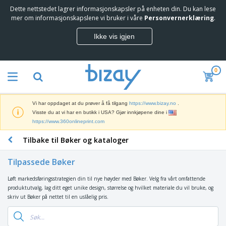
Dette nettstedet lagrer informasjonskapsler på enheten din. Du kan lese
T
mer om informasjonskapslene vi bruker i våre
Personvernerklæring
.
o
p
Ikke vis igjen
p
M
s
a
e
r
l
0
k
g
M
e
e
a
d
r
r
s
e
Vi har oppdaget at du prøver å få tilgang
https://www.bizay.no
.
k
f
S
Visste du at vi har en butikk i USA? Gjør innkjøpene dine i
e
ø
k
https://www.360onlineprint.com
d
r
j
s
i
Tilbake til Bøker og kataloger
e
f
n
K
r
ø
g
o
m
r
Tilpassede Bøker
s
n
e
i
m
t
r
n
Løft markedsføringsstrategien din til nye høyder med Bøker. Velg fra vårt omfattende
S
a
o
o
g
produktutvalg, lag ditt eget unike design, størrelse og hvilket materiale du vil bruke, og
e
t
r
g
s
skriv ut Bøker på nettet til en uslåelig pris.
k
e
r
U
p
k
r
e
t
B
r
e
i
k
s
e
o