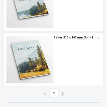
Bøker 210 x 297 mm (A4) - Limt
‹
›
1