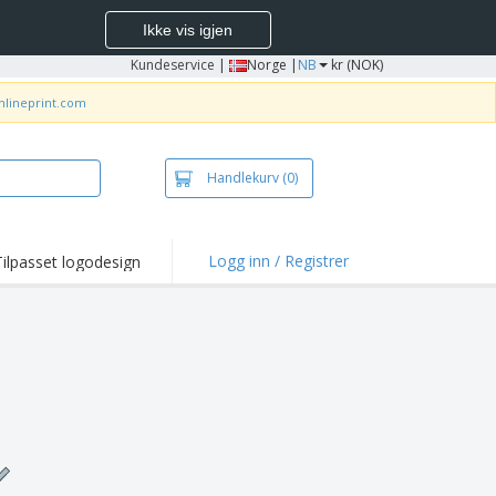
Ikke vis igjen
Kundeservice
|
Norge |
NB
kr (NOK)
nlineprint.com
Handlekurv
(0)
Logg inn / Registrer
Tilpasset logodesign
depunkter og
panjer
jorter og poloer
deri
dørsaktiviteter
be hjemmefra
ktbokser