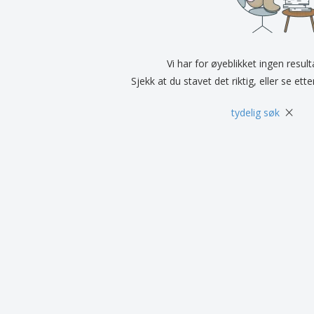
Utstillere
Medaljer
Pers
Plakater
Mat og godteri
Øko
Kofferter og sekker
Skriveretiketter
Bøke
Vi har for øyeblikket ingen resul
Sjekk at du stavet det riktig, eller se ett
×
tydelig søk