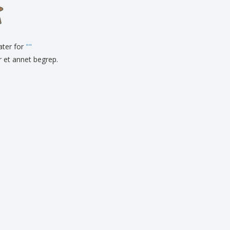
onlige gaver
logiske produkter
r og kataloger
tater for
"
"
er et annet begrep.