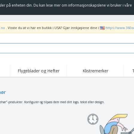
sler på enheten din. Du kan lese mer om informasjonskapslene vi bruker i våre
.no
. Visste du at vi har en butikk i USA? Gjør innkjøpene dine i
https://www.360o
Flygeblader og Hefter
Klistremerker
Høy
Trender
Nye Produkter
kam
Flagg, Seremonielle
hør
Rulleplakat
T-sk
standarder og Guider
Matserviceutstyr og
Roll-ups
Bro
ehør"-produkter. Konfigurer og tilpass dem med ditt logo, tekst eller design.
rekvisita
Hjemkjøring og
Engangsartikler
Uten
takeaway
Klistremerker, vinyler
Armbåndsur
Job
og plakater
Hettegensere
Pokaler og trofeer
Fra