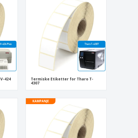
onlige gaver
logiske produkter
r og kataloger
 V-424
Termiske Etiketter for Tharo T-
4307
KAMPANJE