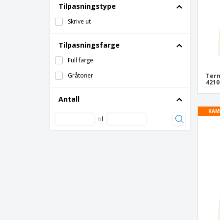
Tilpasningstype
Termiske Etiketter for Tharo®
Skrive ut
Tilpasningsfarge
Full farge
Gråtoner
Term
4210
Antall
KAM
til