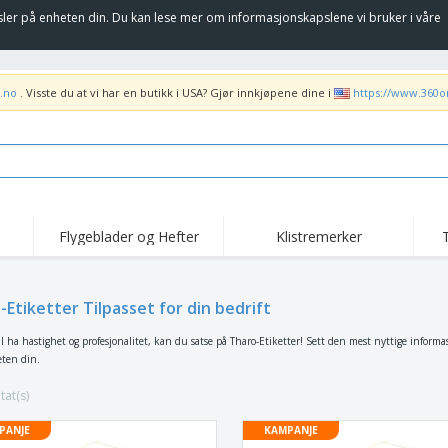
sler på enheten din. Du kan lese mer om informasjonskapslene vi bruker i våre
.no
. Visste du at vi har en butikk i USA? Gjør innkjøpene dine i
https://www.360o
Flygeblader og Hefter
Klistremerker
Høy
Trender
Nye Produkter
kam
Flagg, Seremonielle
-Etiketter Tilpasset for din bedrift
Rulleplakat
T-sk
standarder og Guider
Matserviceutstyr og
Roll-ups
Bro
il ha hastighet og profesjonalitet, kan du satse på Tharo-Etiketter! Sett den mest nyttige infor
rekvisita
ten din.
Hjemkjøring og
Engangsartikler
Uten
takeaway
Klistremerker, vinyler
tat(s)
Armbåndsur
Job
og plakater
Hettegensere
Pokaler og trofeer
Fra
PANJE
KAMPANJE