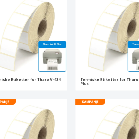
Utstillere
Medaljer
Pers
Plakater
Mat og godteri
Øko
Kofferter og sekker
Skriveretiketter
Bøke
iske Etiketter for Tharo V-434
Termiske Etiketter for Tharo
Plus
PANJE
KAMPANJE