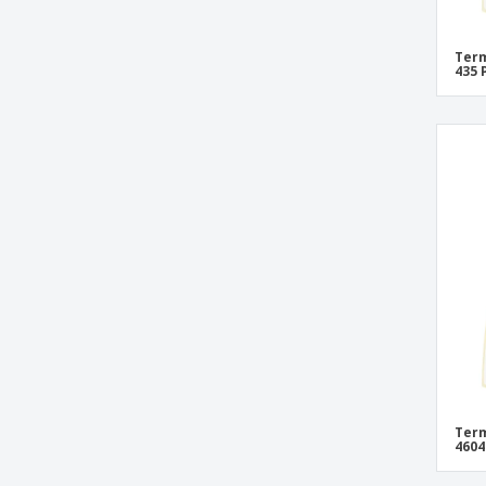
Term
435 
Term
4604