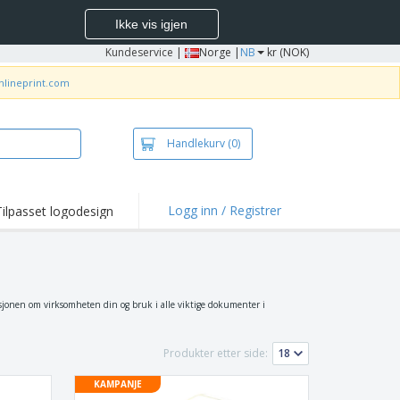
Ikke vis igjen
Kundeservice
|
Norge |
NB
kr (NOK)
nlineprint.com
Handlekurv
(0)
Logg inn / Registrer
Tilpasset logodesign
depunkter og
panjer
jorter og poloer
deri
masjonen om virksomheten din og bruk i alle viktige dokumenter i
dørsaktiviteter
Produkter etter side:
be hjemmefra
ktbokser
KAMPANJE