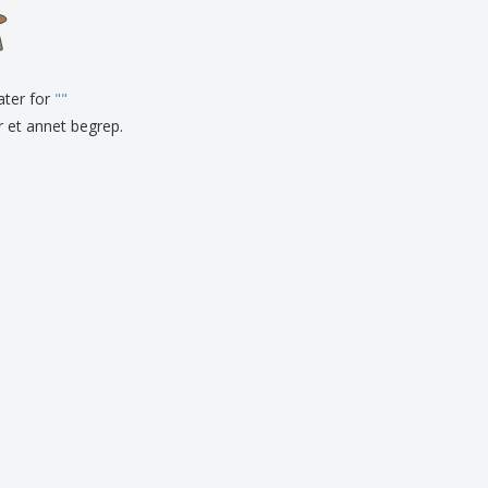
onlige gaver
logiske produkter
r og kataloger
tater for
"
"
er et annet begrep.