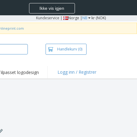
Ikke vis igjen
Kundeservice
|
Norge |
NB
kr (NOK)
nlineprint.com
Handlekurv
(0)
Logg inn / Registrer
Tilpasset logodesign
depunkter og
panjer
jorter og poloer
deri
dørsaktiviteter
be hjemmefra
ktbokser