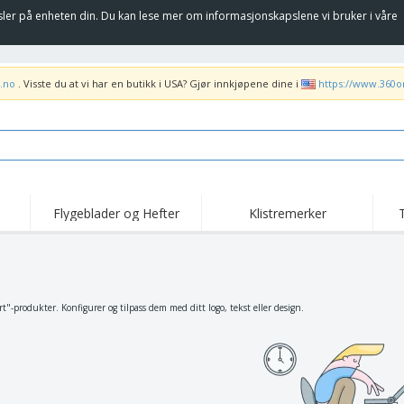
sler på enheten din. Du kan lese mer om informasjonskapslene vi bruker i våre
.no
. Visste du at vi har en butikk i USA? Gjør innkjøpene dine i
https://www.360o
Flygeblader og Hefter
Klistremerker
Høy
Trender
Nye Produkter
kam
Flagg, Seremonielle
Rulleplakat
T-sk
standarder og Guider
Matserviceutstyr og
Roll-ups
Bro
t"-produkter. Konfigurer og tilpass dem med ditt logo, tekst eller design.
rekvisita
Hjemkjøring og
Engangsartikler
Uten
takeaway
Klistremerker, vinyler
Armbåndsur
Job
og plakater
Hettegensere
Pokaler og trofeer
Fra