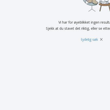
Utstillere
Medaljer
Pers
Plakater
Mat og godteri
Øko
Kofferter og sekker
Skriveretiketter
Bøke
Vi har for øyeblikket ingen resul
Sjekk at du stavet det riktig, eller se ett
×
tydelig søk