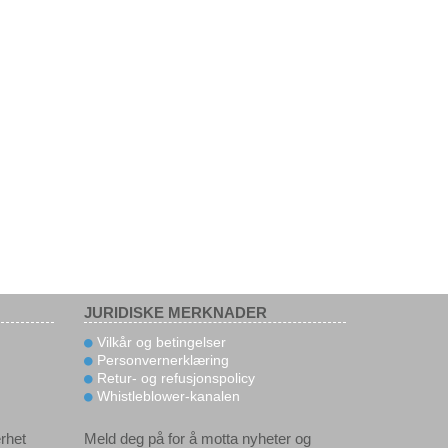
JURIDISKE MERKNADER
Vilkår og betingelser
Personvernerklæring
Retur- og refusjonspolicy
Whistleblower-kanalen
rhet
Meld deg på for å motta nyheter og