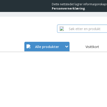
Dette nettstedet lagrer informasjonskap
Personvernerklæring
.
Alle produkter
Visittkort