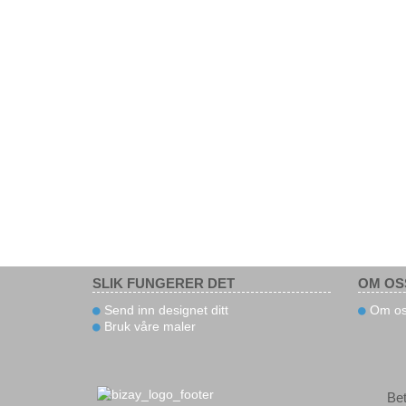
SLIK FUNGERER DET
OM OS
Send inn designet ditt
Om os
Bruk våre maler
Bet