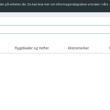
sler på enheten din. Du kan lese mer om informasjonskapslene vi bruker i våre
Flygeblader og Hefter
Klistremerker