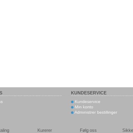
S
KUNDESERVICE
s
Kundeservice
Min konto
Administrer bestillinger
aling
Kurerer
Følg oss
Sikke