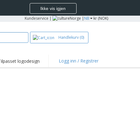
Ikke vis igjen
Kundeservice
|
Norge |
NB
kr (NOK)
Handlekurv
(0)
Logg inn / Registrer
Tilpasset logodesign