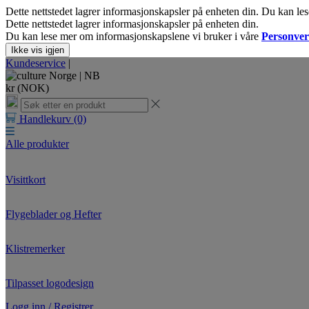
Dette nettstedet lagrer informasjonskapsler på enheten din. Du kan l
Dette nettstedet lagrer informasjonskapsler på enheten din.
Du kan lese mer om informasjonskapslene vi bruker i våre
Personver
Ikke vis igjen
Kundeservice
|
Norge |
NB
kr (NOK)
Handlekurv
(0)
Alle produkter
Visittkort
Flygeblader og Hefter
Klistremerker
Tilpasset logodesign
Logg inn / Registrer