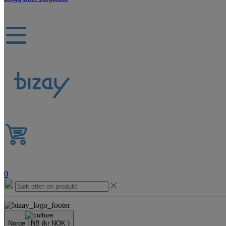
0
Norge |
NB
(kr NOK )