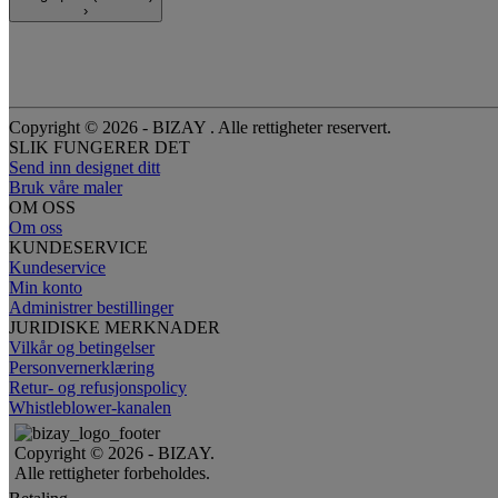
›
Copyright © 2026 - BIZAY . Alle rettigheter reservert.
SLIK FUNGERER DET
Send inn designet ditt
Bruk våre maler
OM OSS
Om oss
KUNDESERVICE
Kundeservice
Min konto
Administrer bestillinger
JURIDISKE MERKNADER
Vilkår og betingelser
Personvernerklæring
Retur- og refusjonspolicy
Whistleblower-kanalen
Copyright © 2026 - BIZAY.
Alle rettigheter forbeholdes.