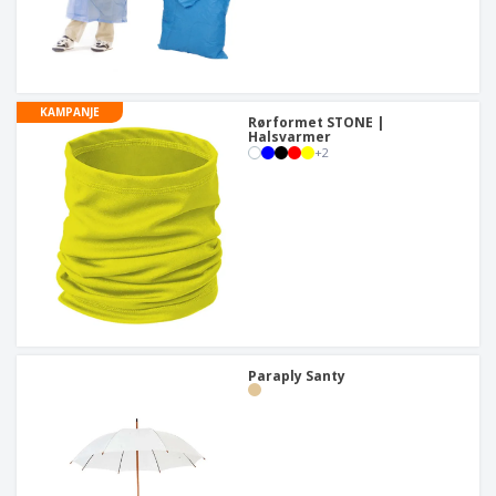
KAMPANJE
Rørformet STONE |
Halsvarmer
+
2
Paraply Santy