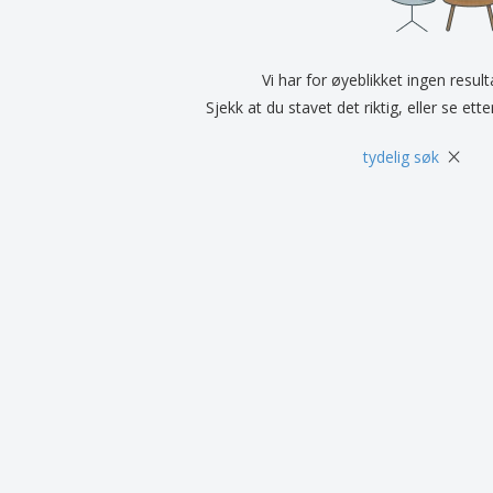
Utstillere
Medaljer
Pers
Plakater
Mat og godteri
Øko
Kofferter og sekker
Skriveretiketter
Vi har for øyeblikket ingen resul
Bøke
Sjekk at du stavet det riktig, eller se ett
×
tydelig søk