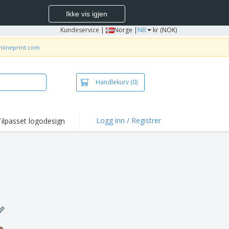
Ikke vis igjen
Kundeservice
|
Norge |
NB
kr (NOK)
nlineprint.com
Handlekurv
(0)
Logg inn / Registrer
Tilpasset logodesign
depunkter og
panjer
jorter og poloer
deri
dørsaktiviteter
be hjemmefra
ktbokser