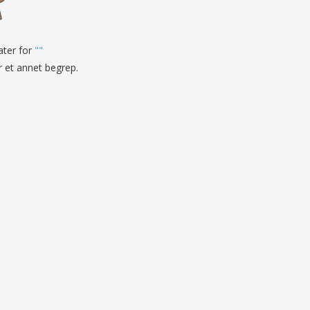
onlige gaver
logiske produkter
tater for
r og kataloger
"
"
er et annet begrep.