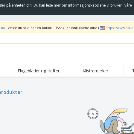
sler på enheten din. Du kan lese mer om informasjonskapslene vi bruker i våre
.no
. Visste du at vi har en butikk i USA? Gjør innkjøpene dine i
https://www.360o
Flygeblader og Hefter
Klistremerker
Høy
Trender
Nye Produkter
kam
Flagg, Seremonielle
produkter
Rulleplakat
T-sk
standarder og Guider
Matserviceutstyr og
Roll-ups
Bro
rekvisita
Hjemkjøring og
Engangsartikler
Uten
takeaway
Klistremerker, vinyler
Armbåndsur
Job
og plakater
Hettegensere
Pokaler og trofeer
Fra