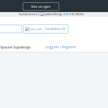
Ikke vis igjen
Kundeservice
|
Norge |
NB
kr (NOK)
Handlekurv
(0)
Logg inn / Registrer
Tilpasset logodesign
depunkter og
panjer
jorter og poloer
deri
dørsaktiviteter
be hjemmefra
ktbokser
onlige gaver