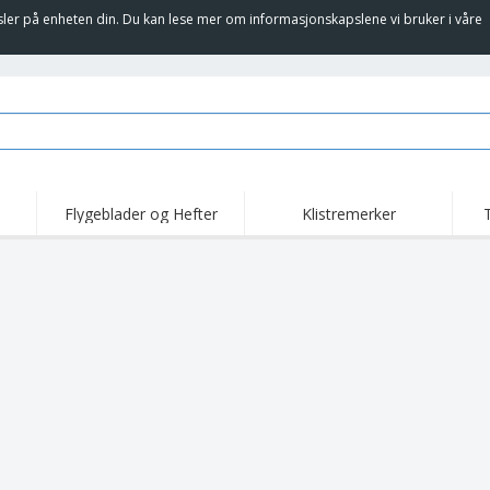
sler på enheten din. Du kan lese mer om informasjonskapslene vi bruker i våre
Flygeblader og Hefter
Klistremerker
Høy
Trender
Nye Produkter
kam
Flagg, Seremonielle
Rulleplakat
T-sk
standarder og Guider
Matserviceutstyr og
Roll-ups
Bro
rekvisita
Hjemkjøring og
Engangsartikler
Uten
takeaway
Klistremerker, vinyler
Armbåndsur
Job
og plakater
Hettegensere
Pokaler og trofeer
Fra
Utstillere
Medaljer
Pers