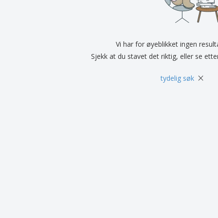
Utstillere
Medaljer
Pers
Plakater
Mat og godteri
Øko
Kofferter og sekker
Skriveretiketter
Bøke
Vi har for øyeblikket ingen resul
Sjekk at du stavet det riktig, eller se ett
×
tydelig søk