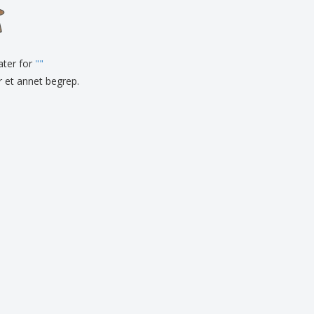
onlige gaver
logiske produkter
r og kataloger
tater for
"
"
er et annet begrep.