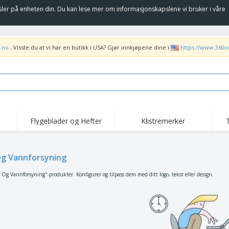
sler på enheten din. Du kan lese mer om informasjonskapslene vi bruker i våre
.no
. Visste du at vi har en butikk i USA? Gjør innkjøpene dine i
https://www.360o
Flygeblader og Hefter
Klistremerker
Høy
Trender
Nye Produkter
kam
Flagg, Seremonielle
g Vannforsyning
Rulleplakat
T-sk
standarder og Guider
Matserviceutstyr og
Roll-ups
Bro
 Og Vannforsyning"-produkter. Konfigurer og tilpass dem med ditt logo, tekst eller design.
rekvisita
Hjemkjøring og
Engangsartikler
Uten
takeaway
Klistremerker, vinyler
Armbåndsur
Job
og plakater
Hettegensere
Pokaler og trofeer
Fra