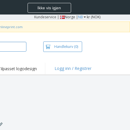
Ikke vis igjen
Kundeservice
|
Norge |
NB
kr (NOK)
nlineprint.com
Handlekurv
(0)
Logg inn / Registrer
Tilpasset logodesign
depunkter og
panjer
jorter og poloer
deri
dørsaktiviteter
be hjemmefra
ktbokser