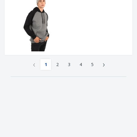
‹
›
1
2
3
4
5