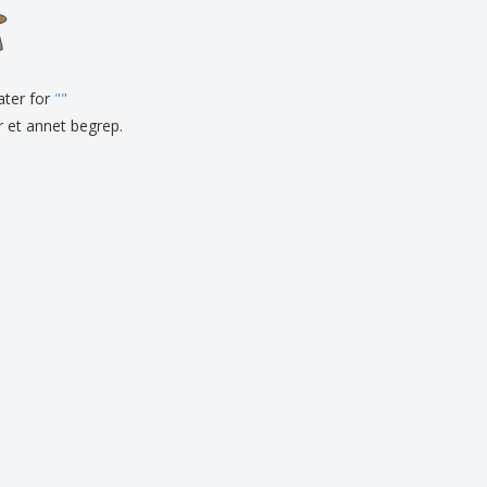
onlige gaver
logiske produkter
r og kataloger
tater for
"
"
er et annet begrep.