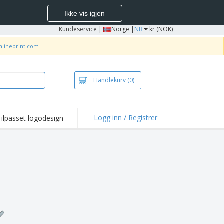
Ikke vis igjen
Kundeservice
|
Norge |
NB
kr (NOK)
nlineprint.com
Handlekurv
(0)
Logg inn / Registrer
Tilpasset logodesign
depunkter og
panjer
jorter og poloer
deri
dørsaktiviteter
be hjemmefra
ktbokser