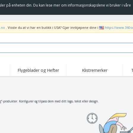
sler på enheten din. Du kan lese mer om informasjonskapslene vi bruker i våre
.no
. Visste du at vi har en butikk i USA? Gjør innkjøpene dine i
https://www.360o
Flygeblader og Hefter
Klistremerker
Høy
Trender
Nye Produkter
kam
Flagg, Seremonielle
Rulleplakat
T-sk
standarder og Guider
Matserviceutstyr og
Roll-ups
Bro
"-produkter. Konfigurer og tilpass dem med ditt logo, tekst eller design.
rekvisita
Hjemkjøring og
Engangsartikler
Uten
takeaway
Klistremerker, vinyler
Armbåndsur
Job
og plakater
Hettegensere
Pokaler og trofeer
Fra