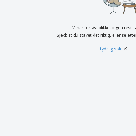
Utstillere
Medaljer
Pers
Plakater
Mat og godteri
Øko
Kofferter og sekker
Skriveretiketter
Bøke
Vi har for øyeblikket ingen resul
Sjekk at du stavet det riktig, eller se ett
×
tydelig søk