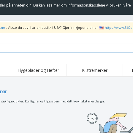
sler på enheten din. Du kan lese mer om informasjonskapslene vi bruker i våre
.no
. Visste du at vi har en butikk i USA? Gjør innkjøpene dine i
https://www.360o
Flygeblader og Hefter
Klistremerker
Høy
Trender
Nye Produkter
kam
Flagg, Seremonielle
rør
Rulleplakat
T-sk
standarder og Guider
Matserviceutstyr og
Roll-ups
Bro
trør"-produkter. Konfigurer og tilpass dem med ditt logo, tekst eller design.
rekvisita
Hjemkjøring og
Engangsartikler
Uten
takeaway
Klistremerker, vinyler
Armbåndsur
Job
og plakater
Hettegensere
Pokaler og trofeer
Fra