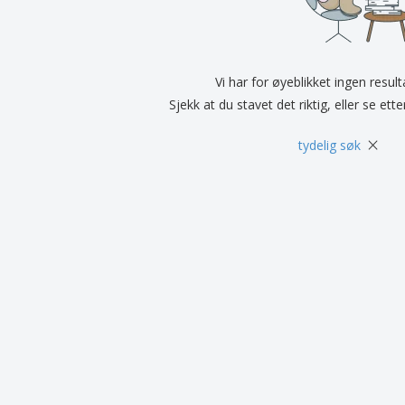
Utstillere
Medaljer
Pers
Plakater
Mat og godteri
Øko
Kofferter og sekker
Skriveretiketter
Bøke
Vi har for øyeblikket ingen resul
Sjekk at du stavet det riktig, eller se ett
×
tydelig søk