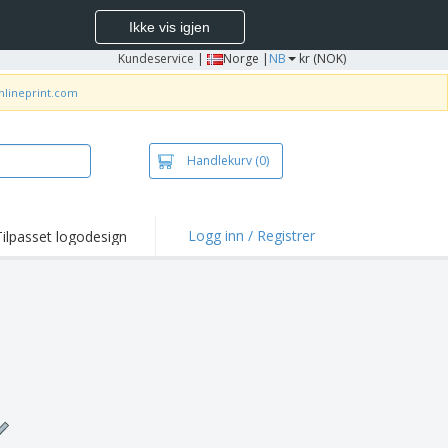
Ikke vis igjen
Kundeservice
|
Norge |
NB
kr (NOK)
nlineprint.com
Handlekurv
(0)
Logg inn / Registrer
Tilpasset logodesign
depunkter og
panjer
jorter og poloer
deri
dørsaktiviteter
be hjemmefra
ktbokser