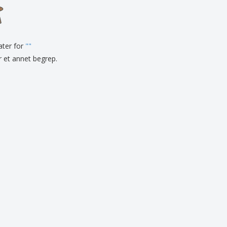
onlige gaver
logiske produkter
r og kataloger
tater for
"
"
er et annet begrep.