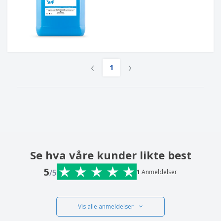
‹
›
1
Se hva våre kunder likte best
5
/5
1
Anmeldelser
Vis alle anmeldelser