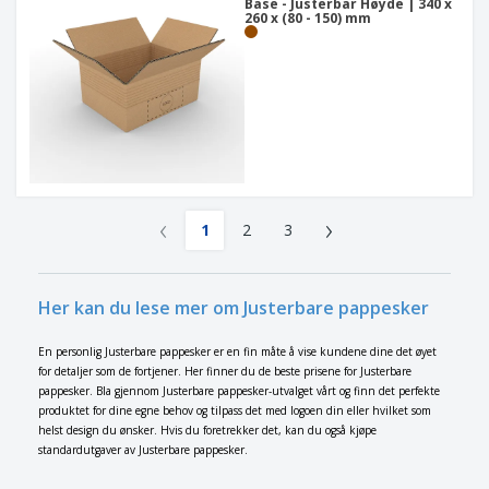
Base - Justerbar Høyde | 340 x
260 x (80 - 150) mm
‹
›
1
2
3
Her kan du lese mer om Justerbare pappesker
En personlig Justerbare pappesker er en fin måte å vise kundene dine det øyet
for detaljer som de fortjener. Her finner du de beste prisene for Justerbare
pappesker. Bla gjennom Justerbare pappesker-utvalget vårt og finn det perfekte
produktet for dine egne behov og tilpass det med logoen din eller hvilket som
helst design du ønsker. Hvis du foretrekker det, kan du også kjøpe
standardutgaver av Justerbare pappesker.