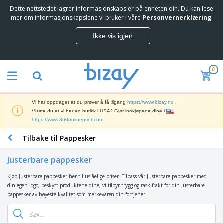
Dette nettstedet lagrer informasjonskapsler på enheten din. Du kan lese
T
mer om informasjonskapslene vi bruker i våre
Personvernerklæring
.
o
p
Ikke vis igjen
p
M
s
a
e
r
l
0
k
g
M
e
e
a
d
r
r
s
e
Vi har oppdaget at du prøver å få tilgang
https://www.bizay.no
.
k
f
S
Visste du at vi har en butikk i USA? Gjør innkjøpene dine i
e
ø
k
https://www.360onlineprint.com
d
r
j
s
i
Tilbake til Pappesker
e
f
n
K
r
ø
g
o
m
r
Justerbare pappesker
s
n
e
i
m
t
r
n
Kjøp Justerbare pappesker her til uslåelige priser. Tilpass vår Justerbare pappesker med
S
a
o
o
g
din egen logo, beskytt produktene dine, vi tilbyr trygg og rask frakt for din Justerbare
e
t
r
g
s
pappesker av høyeste kvalitet som merkevaren din fortjener.
k
e
r
U
p
k
r
e
t
B
r
e
i
k
s
e
o