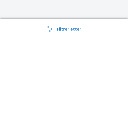
Filtrer etter
›
Norge |
NB
(kr NOK )