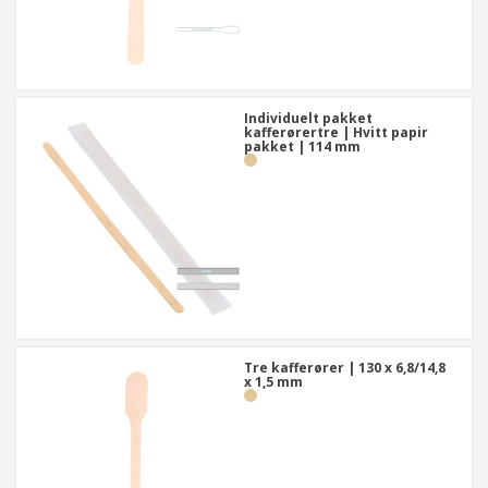
Individuelt pakket
kafferørertre | Hvitt papir
pakket | 114 mm
Tre kafferører | 130 x 6,8/14,8
x 1,5 mm