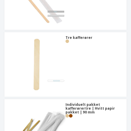
Tre kafferører
Individuelt pakket
kafferørertre | Hvitt papir
pakket | 90 mm