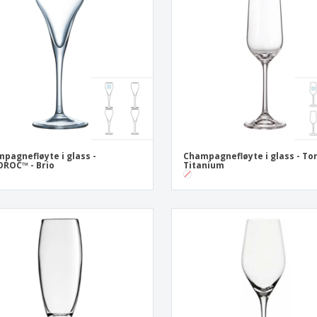
Utstillere
Medaljer
Pers
Plakater
Mat og godteri
Øko
Kofferter og sekker
Skriveretiketter
Bøke
pagnefløyte i glass -
Champagnefløyte i glass - Tor
ROC™ - Brio
Titanium