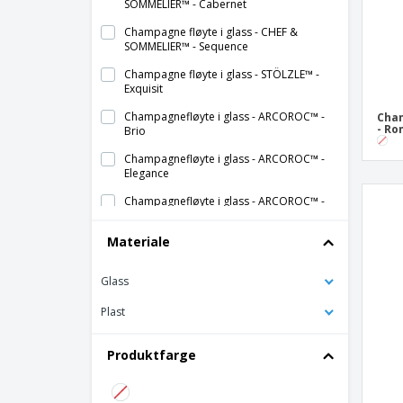
SOMMELIER™ - Cabernet
Champagne fløyte i glass - CHEF &
SOMMELIER™ - Sequence
Champagne fløyte i glass - STÖLZLE™ -
Exquisit
Champagnefløyte i glass - ARCOROC™ -
Cham
- R
Brio
Champagnefløyte i glass - ARCOROC™ -
Elegance
Champagnefløyte i glass - ARCOROC™ -
Princesa
Materiale
Champagnefløyte i glass - ARCOROC™ -
Savoie
Glass
Champagnefløyte i glass - ARCOROC™ -
Vina
Plast
Champagnefløyte i glass - ARCOROC™ -
Vina Juliette
Produktfarge
Champagnefløyte i glass - Allegra
Champagnefløyte i glass - BORMIOLI