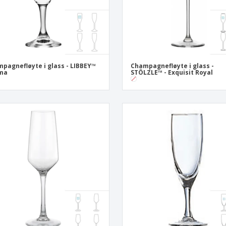
pagnefløyte i glass - LIBBEY™
Champagnefløyte i glass -
oma
STÖLZLE™ - Exquisit Royal