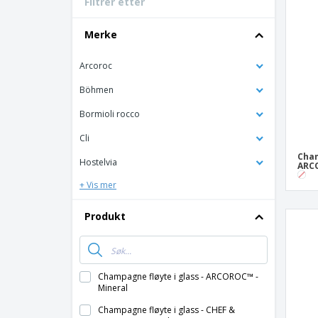
Filtrer etter
Bonuskort
T-skjorter
Merke
Magneter
Arcoroc
Vinyl-Banner
Böhmen
Bormioli rocco
Cli
Cham
Hostelvia
ARCO
+ Vis mer
Produkt
Champagne fløyte i glass - ARCOROC™ -
Mineral
Champagne fløyte i glass - CHEF &