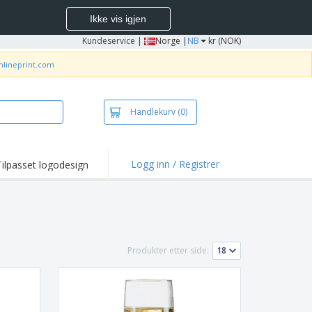
Ikke vis igjen
Kundeservice
|
Norge |
NB
kr (NOK)
nlineprint.com
Handlekurv
(0)
Logg inn / Registrer
Tilpasset logodesign
depunkter og
panjer
jorter og poloer
deri
Produkter etter side:
dørsaktiviteter
be hjemmefra
ktbokser