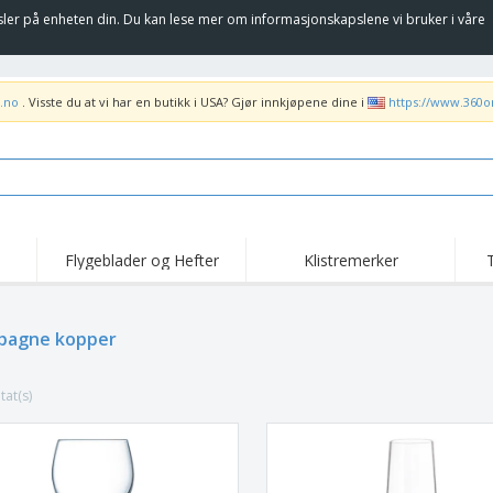
sler på enheten din. Du kan lese mer om informasjonskapslene vi bruker i våre
.no
. Visste du at vi har en butikk i USA? Gjør innkjøpene dine i
https://www.360o
Flygeblader og Hefter
Klistremerker
Høy
Trender
Nye Produkter
kam
Flagg, Seremonielle
pagne kopper
Rulleplakat
T-sk
standarder og Guider
Matserviceutstyr og
Roll-ups
Bro
rekvisita
tat(s)
Hjemkjøring og
Engangsartikler
Uten
takeaway
Klistremerker, vinyler
Armbåndsur
Job
og plakater
Hettegensere
Pokaler og trofeer
Fra