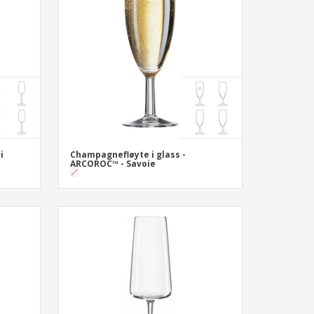
onlige gaver
logiske produkter
r og kataloger
i
Champagnefløyte i glass -
ARCOROC™ - Savoie