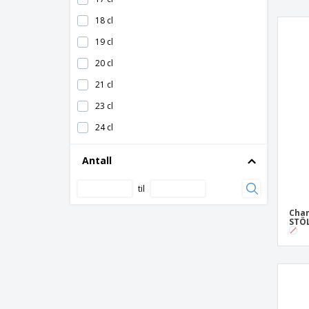
Champagnefløyte i glass - Sensation
18 cl
Champagnefløyte i glass - Tori Titanium
19 cl
Klare polykarbonat champagnefløyter
20 cl
21 cl
23 cl
24 cl
27 cl
Antall
til
Cham
STÖL