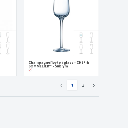
Champagnefløyte i glass - CHEF &
SOMMELIER™ - Sublym
‹
›
1
2