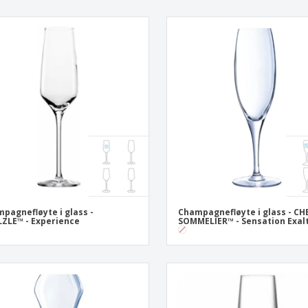
pagnefløyte i glass -
Champagnefløyte i glass - CH
ZLE™ - Experience
SOMMELIER™ - Sensation Exal