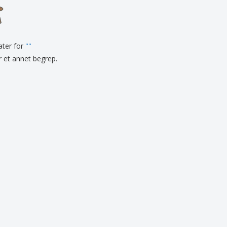
onlige gaver
logiske produkter
r og kataloger
tater for
"
"
er et annet begrep.