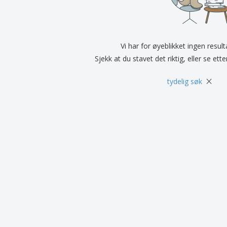
Utstillere
Medaljer
Pers
Plakater
Mat og godteri
Øko
Kofferter og sekker
Skriveretiketter
Bøke
Vi har for øyeblikket ingen resul
Sjekk at du stavet det riktig, eller se ett
×
tydelig søk