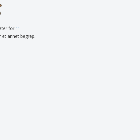
onlige gaver
logiske produkter
r og kataloger
tater for
"
"
er et annet begrep.