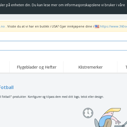
sler på enheten din. Du kan lese mer om informasjonskapslene vi bruker i våre
.no
. Visste du at vi har en butikk i USA? Gjør innkjøpene dine i
https://www.360o
Flygeblader og Hefter
Klistremerker
Høy
Trender
Nye Produkter
kam
Flagg, Seremonielle
Fotball
Rulleplakat
T-sk
standarder og Guider
Matserviceutstyr og
Roll-ups
Bro
 Fotball"-produkter. Konfigurer og tilpass dem med ditt logo, tekst eller design.
rekvisita
Hjemkjøring og
Engangsartikler
Uten
takeaway
Klistremerker, vinyler
Armbåndsur
Job
og plakater
Hettegensere
Pokaler og trofeer
Fra