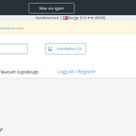
Ikke vis igjen
Kundeservice
|
Norge |
NB
kr (NOK)
nlineprint.com
Handlekurv
(0)
Logg inn / Registrer
Tilpasset logodesign
depunkter og
panjer
jorter og poloer
deri
dørsaktiviteter
be hjemmefra
ktbokser