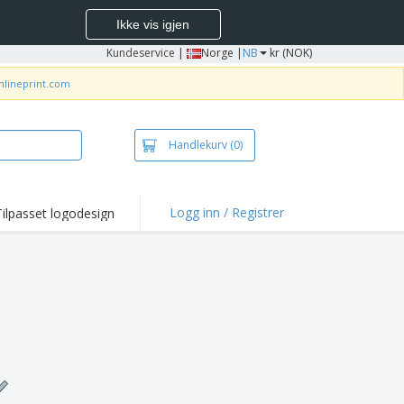
Ikke vis igjen
Kundeservice
|
Norge |
NB
kr (NOK)
nlineprint.com
Handlekurv
(0)
Logg inn / Registrer
Tilpasset logodesign
depunkter og
panjer
jorter og poloer
deri
dørsaktiviteter
be hjemmefra
ktbokser