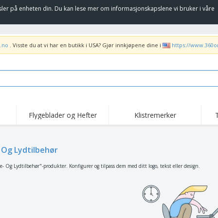
sler på enheten din. Du kan lese mer om informasjonskapslene vi bruker i våre
.no
. Visste du at vi har en butikk i USA? Gjør innkjøpene dine i
https://www.360o
Flygeblader og Hefter
Klistremerker
Høy
Trender
Nye Produkter
kam
Flagg, Seremonielle
- Og Lydtilbehør
Rulleplakat
T-sk
standarder og Guider
Matserviceutstyr og
Roll-ups
Bro
e- Og Lydtilbehør"-produkter. Konfigurer og tilpass dem med ditt logo, tekst eller design.
rekvisita
Hjemkjøring og
Engangsartikler
Uten
takeaway
Klistremerker, vinyler
Armbåndsur
Job
og plakater
Hettegensere
Pokaler og trofeer
Fra