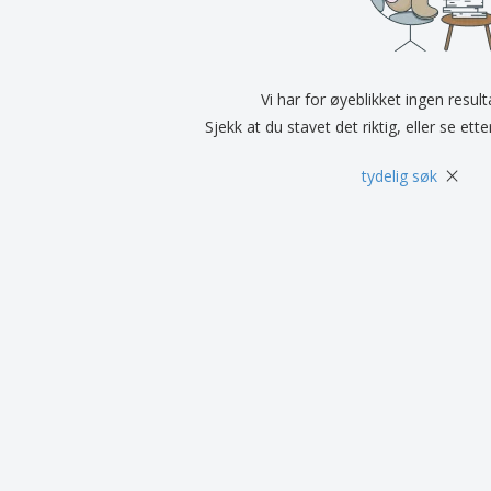
Utstillere
Medaljer
Pers
Plakater
Mat og godteri
Øko
Kofferter og sekker
Skriveretiketter
Bøke
Vi har for øyeblikket ingen resul
Sjekk at du stavet det riktig, eller se ett
×
tydelig søk