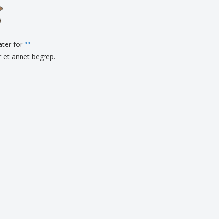
onlige gaver
logiske produkter
r og kataloger
tater for
"
"
er et annet begrep.