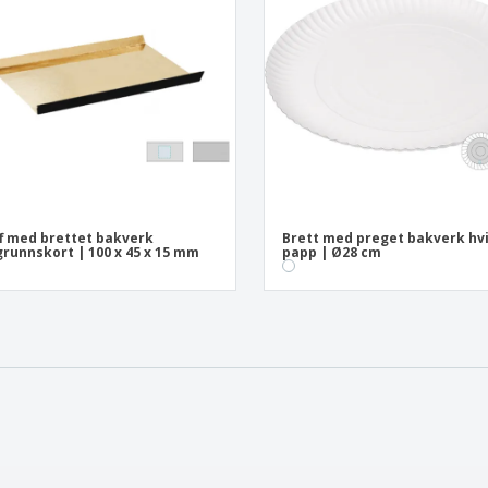
f med brettet bakverk
Brett med preget bakverk hv
runnskort | 100 x 45 x 15 mm
papp | Ø28 cm