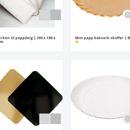
erken til pappdeig | 290 x 180 x
Mini papp bakverk skuffer | 
mm