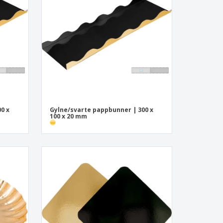
onlige gaver
logiske produkter
r og kataloger
0 x
Gylne/svarte pappbunner | 300 x
100 x 20 mm