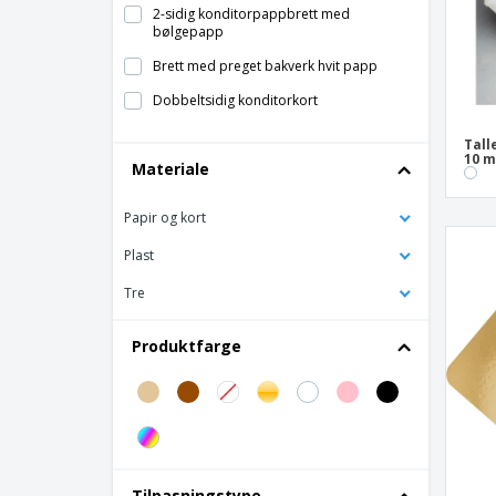
2-sidig konditorpappbrett med
bølgepapp
Brett med preget bakverk hvit papp
Dobbeltsidig konditorkort
Flat Discs Bakverk hvitt kort
Tall
10 
Materiale
Gylne pappbrett
Gylne/svarte pappbunner
Papir og kort
Hvitt konditorbrettkort
Plast
Konditorboks med vindu "Thepack"
Tre
Kort 2 sider for bakverk med
papphåndtak
Produktfarge
Kraft konditor skuff
Mini golden rektangulært
konditorbrettkort
Mini papp bakverk skuffer
Pappeske for pasteller
Tilpasningstype