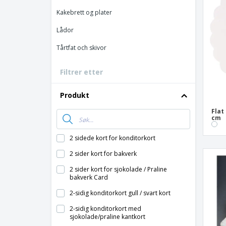
Bonuskort
Kakebrett og plater
T-skjorter
Lådor
Magneter
Tårtfat och skivor
Vinyl-Banner
Filtrer etter
Produkt
Flat
cm
2 sidede kort for konditorkort
2 sider kort for bakverk
2 sider kort for sjokolade / Praline
bakverk Card
2-sidig konditorkort gull / svart kort
2-sidig konditorkort med
sjokolade/praline kantkort