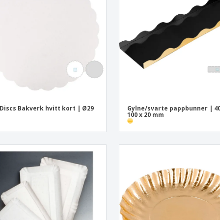
Utstillere
Medaljer
Pers
Plakater
Mat og godteri
Øko
Kofferter og sekker
Skriveretiketter
Bøke
 Discs Bakverk hvitt kort | Ø29
Gylne/svarte pappbunner | 40
100 x 20 mm