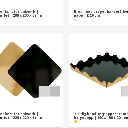
der kort for bakverk |
Brett med preget bakverk hv
antet | 200 x 200 x 5 mm
papp | Ø26 cm
der kort for bakverk |
2-sidig konditorpappbrett m
antet | 220 x 220 x 5 mm
bølgepapp | 190 x 190 x 20 m