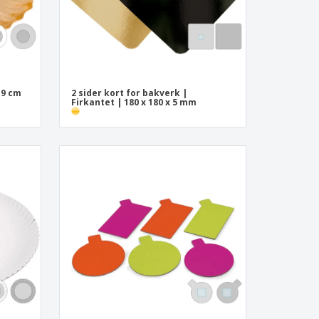
Ø9 cm
2 sider kort for bakverk |
Firkantet | 180 x 180 x 5 mm