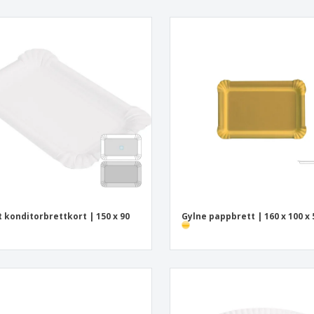
t konditorbrettkort | 150 x 90
Gylne pappbrett | 160 x 100 x