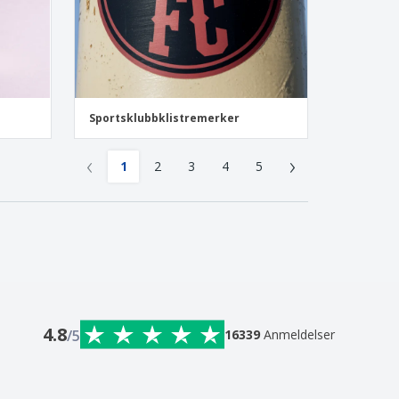
Sportsklubbklistremerker
‹
›
1
2
3
4
5
4.8
/5
16339
Anmeldelser