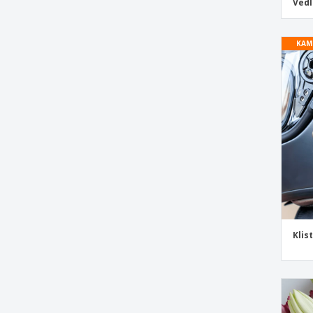
Ved
Enhjørning Klistremerker
Etiketter Emoji
KAM
Flag Klistremerker
Flyttekasseklistremerker og Etiketter
Fotballhjelmer Klistremerker
Fotballklistremerker
Fotografiske Klistremerker
Garasjesalgsmerker
Gitar Klistremerker
Hard Hat Klistremerker og Etiketter
Hockey Puck Klistremerker
Klis
Kaffemerker
Klistremerker "Love You"
Klistremerker År i Tjeneste
Klistremerker for Agenda