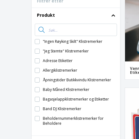
Filtrer etter
Bonuskort
T-skjorter
Produkt
Magneter
Vinyl-Banner
"Ingen Røyking Skilt" Klistremerker
"Jeg Stemte" Klistremerker
Adresse Etiketter
Vann
Allergiklistremerker
Etik
Åpningstider Butikkvindu Klistremerker
Baby Måned Klistremerker
Bagasjelappklistremerker og Etiketter
Band DJ Klistremerker
Beholdernummerklistremerker for
Beholdere
Bensinmerker