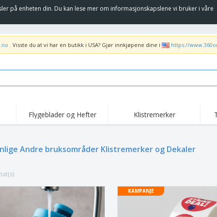
sler på enheten din. Du kan lese mer om informasjonskapslene vi bruker i våre
.no
. Visste du at vi har en butikk i USA? Gjør innkjøpene dine i
https://www.360o
Flygeblader og Hefter
Klistremerker
Høy
Trender
Nye Produkter
kam
Flagg, Seremonielle
nlige Andre bruksområder Klistremerker og Dekaler
Rulleplakat
T-sk
standarder og Guider
Matserviceutstyr og
Roll-ups
Bro
rekvisita
tat(s)
Hjemkjøring og
Engangsartikler
Uten
takeaway
Klistremerker, vinyler
KAMPANJE
Armbåndsur
Job
og plakater
Hettegensere
Pokaler og trofeer
Fra