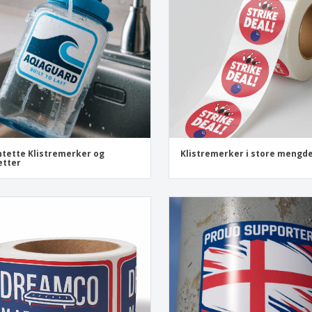
Utstillere
Medaljer
Pers
Plakater
Mat og godteri
Øko
Kofferter og sekker
Skriveretiketter
Bøke
tette Klistremerker og
Klistremerker i store mengd
etter