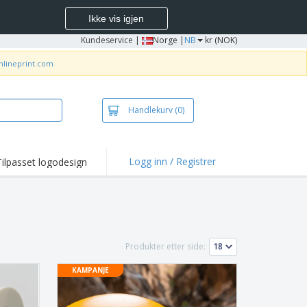
Ikke vis igjen
Kundeservice
|
Norge |
NB
kr (NOK)
nlineprint.com
Handlekurv
(0)
Logg inn / Registrer
Tilpasset logodesign
depunkter og
panjer
jorter og poloer
deri
Produkter etter side:
dørsaktiviteter
KAMPANJE
be hjemmefra
ktbokser