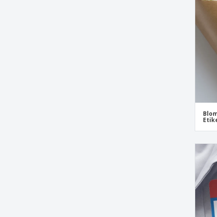
Klistremerker for Bagasje
Klistremerker for Bilstøtfanger
Klistremerker for Eiendomsmegler
Klistremerker for Hjelm
Klistremerker for Korrespondanse
Klistremerker for WC-dører
Klistremerker for iPhone
Blom
Klistremerker for kjøleboks
Etik
Klistremerker for messer
Klistremerker for søppelbøtter
Klistremerker i store mengder
Klubbklistremerker
Lærer Klistremerker og Etiketter
Laptop Navn Klistremerker