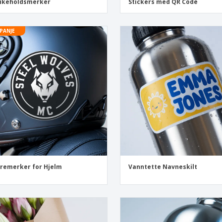
likeholdsmerker
Stickers med QR Code
PANJE
tremerker for Hjelm
Vanntette Navneskilt