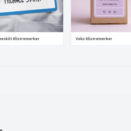
eskilt Klistremerker
Voks Klistremerker
e