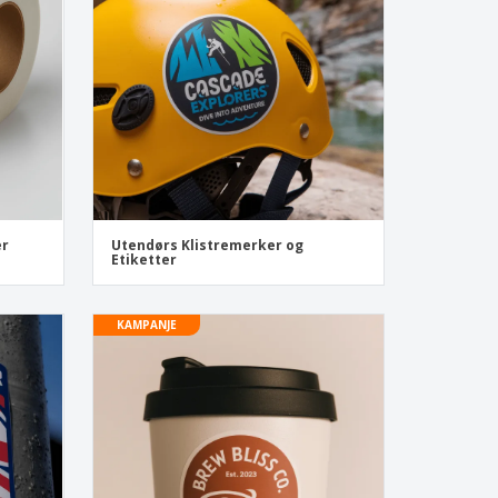
onlige gaver
logiske produkter
r og kataloger
er
Utendørs Klistremerker og
Etiketter
KAMPANJE