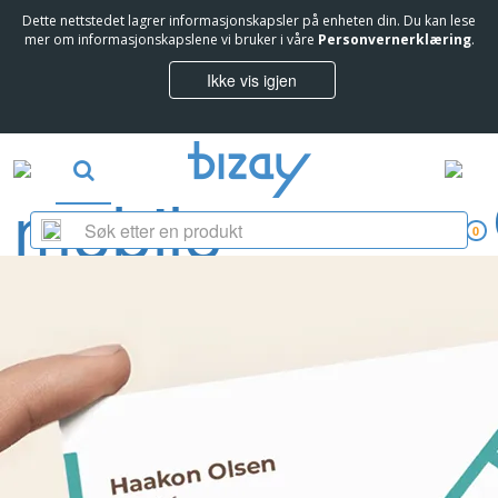
Dette nettstedet lagrer informasjonskapsler på enheten din. Du kan lese
mer om informasjonskapslene vi bruker i våre
Personvernerklæring
.
Ikke vis igjen
0