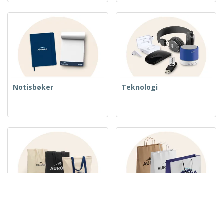
Notisbøker
Teknologi
Vevde poser
Papirposer