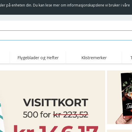
sler på enheten din. Du kan lese mer om informasjonskapslene vi bruker i våre
Flygeblader og Hefter
Klistremerker