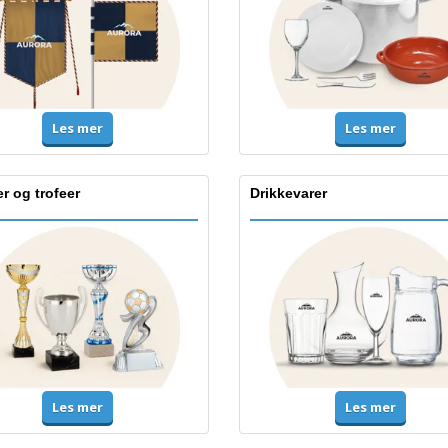
Les mer
Les mer
r og trofeer
Drikkevarer
Les mer
Les mer