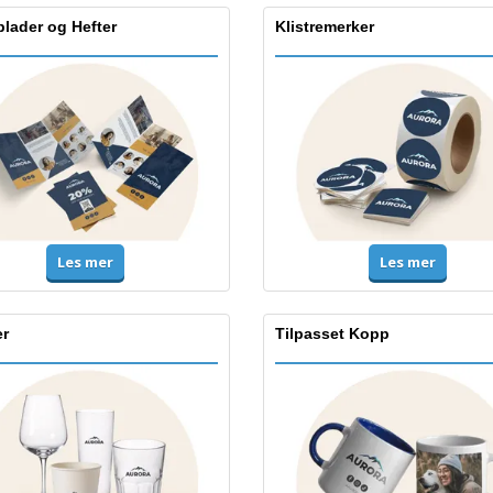
lader og Hefter
Klistremerker
Les mer
Les mer
r
Tilpasset Kopp