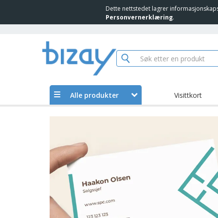
Dette nettstedet lagrer informasjonskap
Personvernerklæring
.
Alle produkter
Visittkort