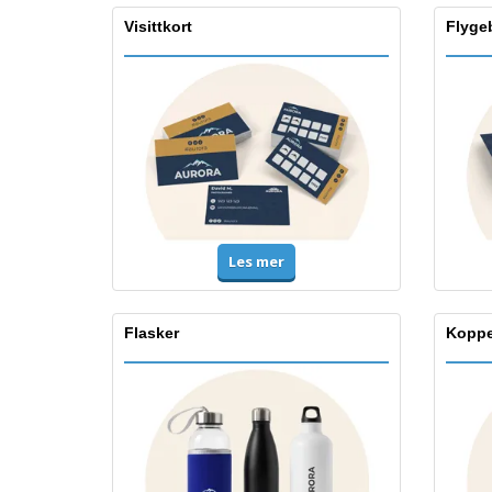
Visittkort
Flygeb
Les mer
Flasker
Koppe