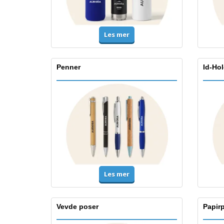
Les mer
Penner
Id-Ho
Les mer
Vevde poser
Papir