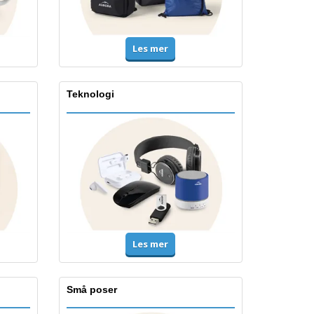
Les mer
Teknologi
Les mer
Små poser