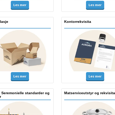
Les mer
Les mer
lasje
Kontorrekvisita
Les mer
Les mer
, Seremonielle standarder og
Matserviceutstyr og rekvisita
r