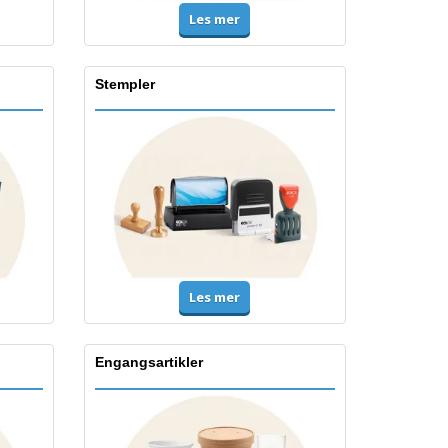
Les mer
Stempler
Les mer
Engangsartikler