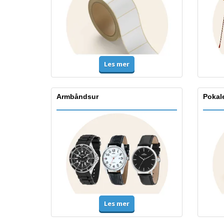
Les mer
Armbåndsur
Pokale
Les mer