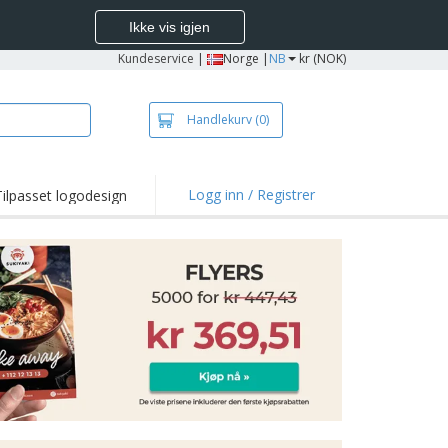
Ikke vis igjen
Kundeservice
|
Norge |
NB
kr (NOK)
Handlekurv
(0)
Logg inn / Registrer
Tilpasset logodesign