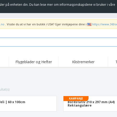
sler på enheten din. Du kan lese mer om informasjonskapslene vi bruker i våre
.no
. Visste du at vi har en butikk i USA? Gjør innkjøpene dine i
https://www.360o
Flygeblader og Hefter
Klistremerker
ltat(s)
KAMPANJE
feli | 60 x 100cm
Bordstativ 210 x 297 mm (A4)
Rektangulære