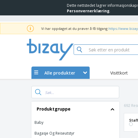
Dette nettstedet lagrer informasjonskap
Personvernerklæring
.
Vi har oppdaget at du prøver å få tilgang
https://www.bizay
Alle produkter
Visittkort
692 Resu
Produktgruppe
Staf
Baby
Bagasje Og Reiseutstyr