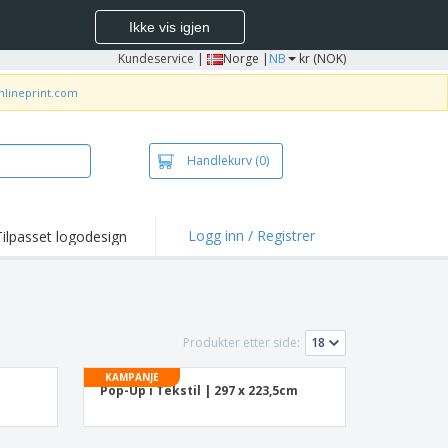
Ikke vis igjen
Kundeservice
|
Norge |
NB
kr (NOK)
nlineprint.com
Handlekurv
(0)
Logg inn / Registrer
Tilpasset logodesign
Produkter etter side:
KAMPANJE
Pop-Up i Tekstil | 297 x 223,5cm