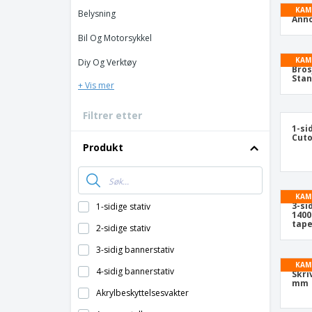
KAM
Belysning
Anno
Bil Og Motorsykkel
KAM
Diy Og Verktøy
Bros
Sta
+ Vis mer
Filtrer etter
1-si
Cuto
Produkt
KAM
3-si
1-sidige stativ
1400
tap
2-sidige stativ
3-sidig bannerstativ
KAM
4-sidig bannerstativ
Skri
mm
Akrylbeskyttelsesvakter