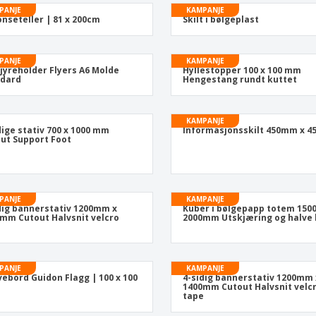
PANJE
KAMPANJE
nseteller | 81 x 200cm
Skilt i bølgeplast
PANJE
KAMPANJE
jyreholder Flyers A6 Molde
Hyllestopper 100 x 100 mm
ndard
Hengestang rundt kuttet
KAMPANJE
dige stativ 700 x 1000 mm
Informasjonsskilt 450mm x 
ut Support Foot
PANJE
KAMPANJE
dig bannerstativ 1200mm x
Kuber i bølgepapp totem 15
mm Cutout Halvsnit velcro
2000mm Utskjæring og halve 
e
PANJE
KAMPANJE
vebord Guidon Flagg | 100 x 100
4-sidig bannerstativ 1200mm 
1400mm Cutout Halvsnit velc
tape