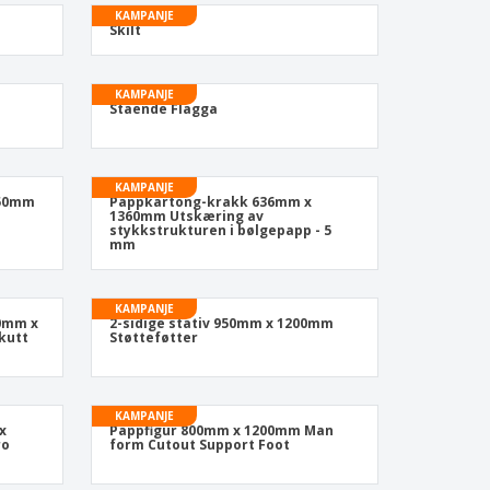
KAMPANJE
Skilt
KAMPANJE
Stående Flagga
KAMPANJE
450mm
Pappkartong-krakk 636mm x
1360mm Utskæring av
stykkstrukturen i bølgepapp - 5
mm
KAMPANJE
00mm x
2-sidige stativ 950mm x 1200mm
kutt
Støtteføtter
KAMPANJE
x
Pappfigur 800mm x 1200mm Man
ro
form Cutout Support Foot