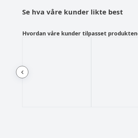
Sikkerhetsdeksel for butikkgrind
Se hva våre kunder likte best
Skilt
Skilt i bølgeplast
Skjermbrett
Hvordan våre kunder tilpasset produkten
Stående Flagga
Staffeli
Sykkelpark
Treramme med Skifer
Urne
Vinylbanner for Takfeste