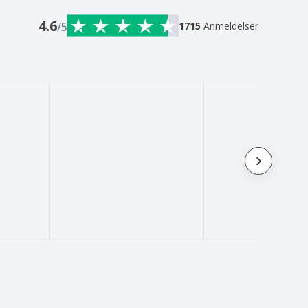
4.6
/5
1715
Anmeldelser