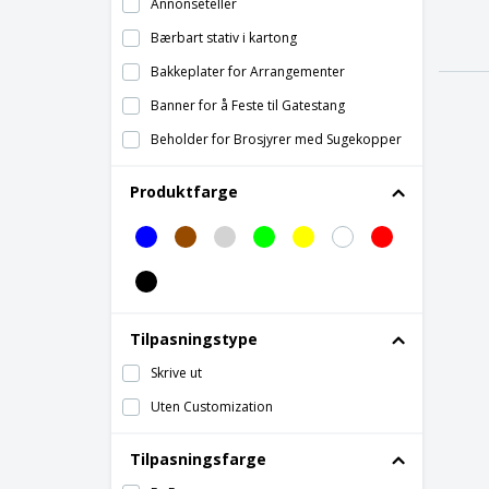
Annonseteller
Bærbart stativ i kartong
Bakkeplater for Arrangementer
Banner for å Feste til Gatestang
Beholder for Brosjyrer med Sugekopper
Beskyttende bordskillere
Produktfarge
Beskyttende gulvskillere
Bordstativ
Brosjyreholder
Butikksenterutstiller
Tilpasningstype
Demonterbar Talerstol
Skrive ut
Guidon
Uten Customization
Hyllestopper
Informasjonsskilt
Tilpasningsfarge
Innrammet Stativ