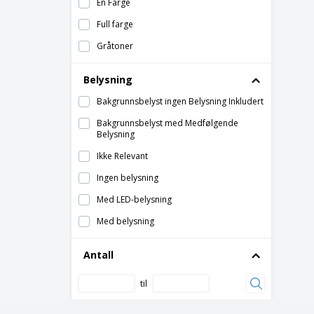
En Farge
Kuber i bølgepapp
Full farge
Kuber i bølgepapp totem
Gråtoner
Lerret
Belysning
Luftpumpe for Gummibåter
Magnetisk Tavle
Bakgrunnsbelyst ingen Belysning Inkludert
Oppblåsbar Bue
Bakgrunnsbelyst med Medfølgende
Belysning
Oppblåsbar Søyle
Ikke Relevant
Pappfigur
Ingen belysning
Pappkartong-krakk
Med LED-belysning
Pop-Up i Tekstil
Med belysning
Ramme
Reklame Aluminiumsprofil
Antall
Reklametotem
til
Seremonielle standarder