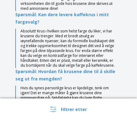
virksomheten din til gode hvis krusene dine skrives ut
med annonsene dine!
Spørsmål: Kan dere levere kaffekrus i mitt
fargevalg?
Absolutt! Krus i hvilken som helst farge du liker, vi har
krusene du trenger. Med et bredt utvalg av
iøynefallende nyanser, kan du formidle budskapet ditt
og trekke oppmerksomhet til designet ditt ved å velge
fargen på dine tilpassede krus. For enda større effekt
kan du velge en kontrastfarge for interiøret eller
håndtaket. Enten det er plast, metall eller keramikk, er
du bortskjemt når du skal velge farge på kaffekrusene.
Spørsmål: Hvordan få krusene dine til å skille
seg ut fra mengden?
Hvis du synes personlige krus er kjedelige, tenk om
igjen! Det er mange måter å gjøre krusene dine
minneverdige på. Selvfølgelig kan du lage flotte
kunstverk for å tilpasse krusene dine, eller vårt
designteam vil lage et for deg.
Filtrer etter
Ditt utvalg av krus er også omfattende, og vi har noen
skikkelige showcaps. Hva med glasskrus med lokk og
halm perfekt for sommerfester? Eller hvorfor ikke legge
til et morsomt tilbehør i dine tilpassede krus, som en
koppvarmer med logoen din på?
Våre isotermiske kaffekopper er veldig stilige og hver