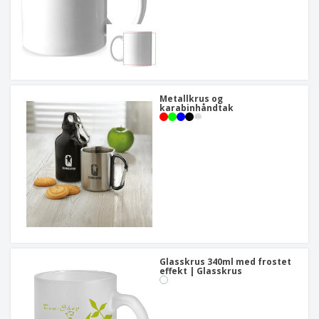
Metallkrus og
karabinhåndtak
Glasskrus 340ml med frostet
effekt | Glasskrus