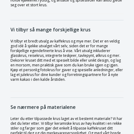
holde kjøkkenet ryddig, og ansatte og spisesteder kan alltid glede
seg over et stort krus.
Vi tilbyr så mange forskjellige krus
Vi tilbyr et bredt utvalg av kaffekrus og mye mer. Det er en veldig
god idé å sjekke utvalget vårt selv, siden det er for mange
forskjellige egendefinerte krus å vise. Vårt utvalg inkluderer
glasskrus, reisekrus, integrerte teskjeer, tavlepynt, ølkrus og mer.
Dekorer kruset ditt med et spesielt bilde eller unikt design, og lag
en morsom, men praktisk gave som du kan bruke igjen og igjen.
Kjøp et personlig fotokrus for gaver og spesielle anledninger, eller
lag et julekrus for dine kunder og forretningspartnere for å nyte
varm kakao i den kalde årstiden.
Se nærmere på materialene
Leter du etter tilpassede krus laget av et bestemt materiale? Vi har
det du leter etter. Vi tilbyr keramiske krus av høy kvalitet i en rekke
stiler og farger som gjør det enkelt å tilpasse kaffekruset ditt
perfekt til deg og din merkevarepersonlighet. Og med vårt brede