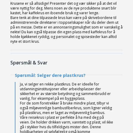
Krusene er så allsidige! Presenter det og vær sikker på at det vil
være nyttig for deg. Mens noen av de nye produktene snart blir
kastet, har kaffekrus en iboende bruk og varer lenge.
Bare tenk at dine tilpassede krus kan være på skrivebordene til
administrerende direktører i toppselskaper når du deler dem ut
på en messe. Dette er en annonseringsmulighet som er vanskelig å
nekte! Du kan også tilpasse din egen plass med kaffekrus for å
holde kjøkkenet ryddig, og personalet og spisesteder kan alltid
nyte et stort krus.
Spørsmål & Svar
Spørsmål: Selger dere plastkrus?
Ja, vi selger en rekke plastkrus. De er ideelle for
utdanningsinstitusjoner eller arbeidsplasser der
sikkerhet er av største betydning og sammenbrudd er
vanlig, for eksempel på en byggeplass.
For de som foretrekker å bruke mindre plast, tilbyr vi
også miljøvennlige bambusfiberkrus, som ligner veldig
på plastkrus, men er laget av miljøvennlig bambus.
Våre reisekrus i plast er perfekte å ha med deg på
veien. De holder drikken varm, vanntett og plast, vil ikke
gå i stykker hvis du tilfeldigvis mister den. Denne
holdbarheten vil selvfølgelig også komme