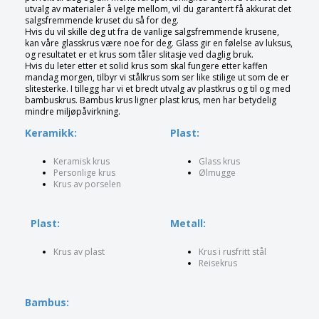
utvalg av materialer å velge mellom, vil du garantert få akkurat det
salgsfremmende kruset du så for deg.
Hvis du vil skille deg ut fra de vanlige salgsfremmende krusene,
kan våre glasskrus være noe for deg. Glass gir en følelse av luksus,
og resultatet er et krus som tåler slitasje ved daglig bruk.
Hvis du leter etter et solid krus som skal fungere etter kaffen
mandag morgen, tilbyr vi stålkrus som ser like stilige ut som de er
slitesterke. I tillegg har vi et bredt utvalg av plastkrus og til og med
bambuskrus. Bambus krus ligner plast krus, men har betydelig
mindre miljøpåvirkning.
Keramikk:
Plast:
Keramisk krus
Glass krus
Personlige krus
Ølmugge
Krus av porselen
Plast:
Metall:
Krus av plast
Krus i rusfritt stål
Reisekrus
Bambus: