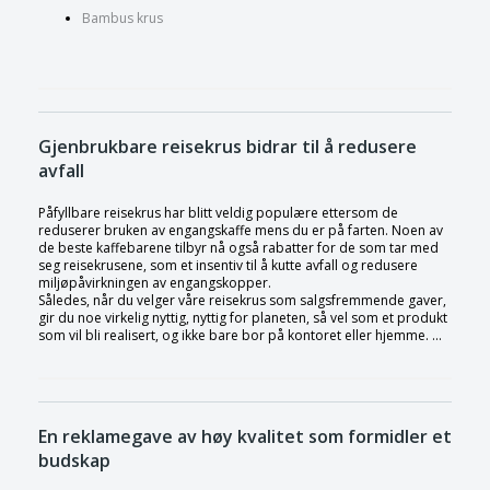
Bambus krus
Gjenbrukbare reisekrus bidrar til å redusere
avfall
Påfyllbare reisekrus har blitt veldig populære ettersom de
reduserer bruken av engangskaffe mens du er på farten. Noen av
de beste kaffebarene tilbyr nå også rabatter for de som tar med
seg reisekrusene, som et insentiv til å kutte avfall og redusere
miljøpåvirkningen av engangskopper.
Således, når du velger våre reisekrus som salgsfremmende gaver,
gir du noe virkelig nyttig, nyttig for planeten, så vel som et produkt
som vil bli realisert, og ikke bare bor på kontoret eller hjemme. ...
En reklamegave av høy kvalitet som formidler et
budskap